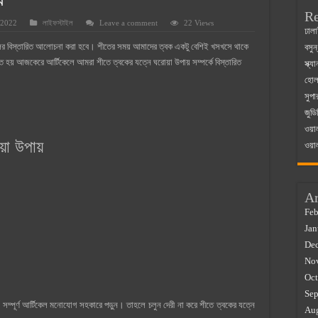
়
Re
 2022
লাইফস্টাইল
Leave a comment
22 Views
 ম্যাজিস্ট্রেট এর সুযোগ সুবিধা
ঢালা
েলের বিস্তারিত আলোচনা করা হবে। শীতের সময় আমাদের ত্বক একটু বেশিই খসখসে থাকে
বসুন
়ম ২০২৫
হয় আজকেরে আর্টিকেলে আমরা শীতে ত্বকের যত্নে ঘরোয়া উপায় সম্পর্কে বিস্তারিত
স্ক্
০২৫
হোলস
সুপা
র বাজারে ব্যবসার আইডিয়া
জুডি
 কত ২০২৫
ওয়া
়া উপায়
ওয়া
Ar
Feb
Jan
De
No
Oct
Sep
সম্পূর্ণ আর্টিকেল মনোযোগ সহকারে পড়ুন। তাহলে চলুন দেরী না করে শীতে ত্বকের যত্নে
Au