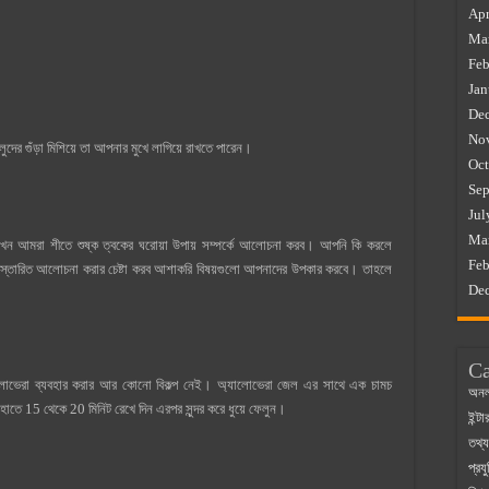
Apr
Ma
Feb
Jan
De
No
ুদের গুঁড়া মিশিয়ে তা আপনার মুখে লাগিয়ে রাখতে পারেন।
Oct
Sep
Jul
Ma
এখন আমরা শীতে শুষ্ক ত্বকের ঘরোয়া উপায় সম্পর্কে আলোচনা করব। আপনি কি করলে
Feb
 বিস্তারিত আলোচনা করার চেষ্টা করব আশাকরি বিষয়গুলো আপনাদের উপকার করবে। তাহলে
De
Ca
যালোভেরা ব্যবহার করার আর কোনো বিকল্প নেই। অ্যালোভেরা জেল এর সাথে এক চামচ
অনল
হাতে 15 থেকে 20 মিনিট রেখে দিন এরপর সুন্দর করে ধুয়ে ফেলুন।
ইন্ট
তথ্য
প্রযু