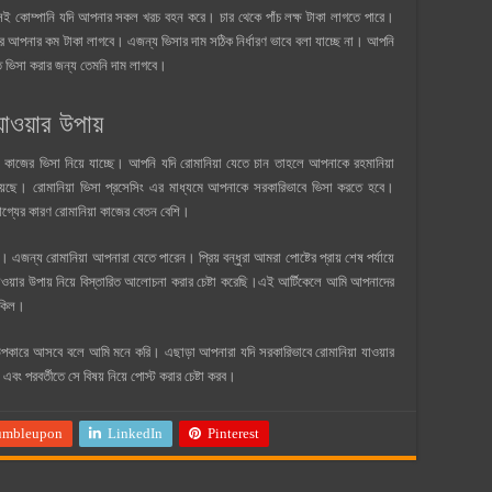
 সেই কোম্পানি যদি আপনার সকল খরচ বহন করে। চার থেকে পাঁচ লক্ষ টাকা লাগতে পারে।
রে আপনার কম টাকা লাগবে। এজন্য ভিসার দাম সঠিক নির্ধারণ ভাবে বলা যাচ্ছে না। আপনি
ে ভিসা করার জন্য তেমনি দাম লাগবে।
াওয়ার উপায়
 কাজের ভিসা নিয়ে যাচ্ছে। আপনি যদি রোমানিয়া যেতে চান তাহলে আপনাকে রহমানিয়া
়েছে। রোমানিয়া ভিসা প্রসেসিং এর মাধ্যমে আপনাকে সরকারিভাবে ভিসা করতে হবে।
াগ্যের কারণ রোমানিয়া কাজের বেতন বেশি।
এজন্য রোমানিয়া আপনারা যেতে পারেন। প্রিয় বন্ধুরা আমরা পোষ্টের প্রায় শেষ পর্যায়ে
য়ার উপায় নিয়ে বিস্তারিত আলোচনা করার চেষ্টা করেছি।এই আর্টিকেলে আমি আপনাদের
ুশকিল।
কারে আসবে বলে আমি মনে করি। এছাড়া আপনারা যদি সরকারিভাবে রোমানিয়া যাওয়ার
 এবং পরবর্তীতে সে বিষয় নিয়ে পোস্ট করার চেষ্টা করব।
umbleupon
LinkedIn
Pinterest