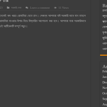
উপায়
Re
023
সরকারি সেবা
Leave a comment
11 Views
 ম্যাজিস্ট্রেট এর সুযোগ সুবিধা
ঢালা
নেকেই কম খরচে রোমানিয়া যেতে চান। সেজন্য আপনারা যদি সরকারি ভাবে যান তাহলে
বসুন
়ম ২০২৫
নিয়া যাওয়ার উপায় নিয়ে বিস্তারিত আলোচনা করা হবে। আপনারা যারা সরকারিভাবে
স্ক্
০২৫
 আর্টিকেলটি সম্পূর্ণ পড়ুন।
হোলস
সুপা
র বাজারে ব্যবসার আইডিয়া
জুডি
 কত ২০২৫
ওয়া
ওয়া
Ar
Feb
Jan
De
No
Oct
Sep
Au