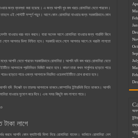
Apr
়া যাওয়ার জন্য ব্যবস্থা করা হয়েছে। এ জন্য আপনি খুব কম খরচে রোমানিয়া যেতে পারবেন।
Ma
 তাহলে এই পোস্টটি সম্পূর্ণ পড়ুন। আগে কোন রোমানিয়া যাওয়ার জন্য সরকারিভাবে কোন
Feb
Jan
De
 দেশটা যাওয়ার খরচ বহন করবে। যারা অনেক আগে রোমানিয়া যাওয়ার জন্য পারমিট কিনে
No
য়া গেলে আপনার ভিসা নিশ্চিত হবে। সরকারি ভাবে গেলে আপনার আগে যে খরচটা লাগতো
Oct
Sep
Jul
র মধ্যে আপনি যেতে পারবেন সরকারিভাবে রোমানিয়া। আপনি যদি কম খরচে রোমানিয়া যেতে
টটিতে আপনাকে প্রতিনিয়ত ভিজিট করতে হবে। কারণ তারা কখন সার্কুলার ছাড়তে পারে
Ma
র পরেও ছাড়তে পারে এজন্য আপনাকে নিয়মিত ওয়েবসাইটটিতে চোখ রাখতে হবে।
Feb
De
ি যদি সিলেক্ট হন তারপর আপনাকে ডাকবে কোম্পানির ইন্টারভিউ নিতে ডাকবে। আপনি
মানিয়া যাওয়ার সুযোগ করে দিবে। এবং সময় কিছুটা কম লাগতে পারে।
Ca
২৩
অনল
ইন্ট
ত টাকা লাগে
তথ্য
প্রযু
্ভর করবে আপনি কোন ক্যাটাগরি ভিসা নিয়ে রোমানিয়া যাবেন। বর্তমানে রোমানিয়া বেশ