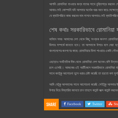
আপনি রোমানিয়া যাওয়ার জন্য যাদের সাথে চুক্তিপত্র করবেন
আবার সেই কোম্পানি যদি আপনার অর্ধেক খরচ বহন করে সেক্ষেত্
যে ক্যাটাগরিতে কাজ করবেন দাম লাগবে আপনার সেই ক্যাটাগরিত
শেষ কথাঃ সরকারিভাবে রোমানিয়া য
বর্তমান সময় আমাদের দেশ থেকে কিছু সংখ্যক জনগণ রোমানিয়া
ভিসার সম্পর্কে জানতে হবে। তা আপনাকে উপরে বলে দেয়া হয
বাংলাদেশের জনগণের কাছে রোমানিয়ার ভিসা পাওয়ার একটা সৌভ
এছাড়াও অর্থনৈতিক দিক থেকে রোমানিয়া দেশ অনেক বেশি উন্নত। 
চলে এসেছি। আজকের এই আর্টিকেলে সরকারিভাবে রোমানিয়া যাও
সাথে কতটুকু আলোচনা তুলে ধরার চেষ্টা করেছি তা হয়তো বলা ম
আমি যেটুকু আপনাদের সাথে আলোচনা করেছি সেইটুকু আপনার উপ
উপায় নিয়ে বিস্তারিত জানতে চান তাহলে কমেন্ট বক্সে কমেন্ট করবেন
Facebook
Twitter
St
Share