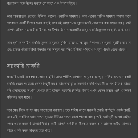
প্রয়োজন পড়ে নিজের দক্ষতা যোগ্যতা এবং ইচ্ছাশক্তির।
আর অনলাইনে রয়েছে বিভিন্ন কাজের একাধিক মাধ্যম। আর একের অধিক মাধ্যম থাকার ফলে
যেকোনো একটি নিজের জন্য বাছাই করে ওই মাধ্যম কে কেন্দ্র করেই রোজগার করা সম্ভব হয়। তাই
আপনি চাইলে সহজে টাকা ইনকামের উপায় হিসেবে অনলাইন মাধ্যমকে নিঃসন্দেহে বেছে নিতে পারেন।
আর হ্যাঁ অনলাইন চাকরির মূলত অন্যতম সুবিধা হচ্ছে এক্ষেত্রে শিক্ষাগত যোগ্যতা ম্যাটার করে না
এবং হিউজ পরিমাণ টাকা ইনকাম করা সম্ভব হয় যদি ধৈর্য ইচ্ছা শক্তি এবং ক্যাপাসিটি থেকে থাকে।
সরকারি চাকরি
সরকারি চাকরি এককথায় সোনার হরিণ নামে পরিচিত সাধারণ মানুষের কাছে। সত্যি বলতে সরকারি
চাকরির বেতন আহামরি তেমন কিছুই নয়। আর তাছাড়াও সরকারি চাকরি পাওয়াটা ও বেশ টাফ। আমরা
যদি বেকারত্বের সংখ্যা দেখতে চাই তাহলে সরকারি চাকরির বাজার এখন কেমন চলছে এটা একদমই
পরিষ্কার হয়ে যাবে।
তবে সেই দিকে না হয় নাই আলোচনা করলাম। তবে সত্যি বলতে সরকারি চাকরি পার্মানেন্ট একটি চাকরি,
আর এই চাকরিতে মোর বেতন ছাড়াও বিভিন্ন বেতন ভাতা পাওয়া যায়। তাই মোটামুটি ভালো মাইনে
পেয়ে থাকে সরকারি চাকরিজীবীরা। তাই আপনি যদি টাকা ইনকাম করতে চান তাহলে এটিও আপনার
কাছে একটি সহজ মাধ্যম হতে পারে।