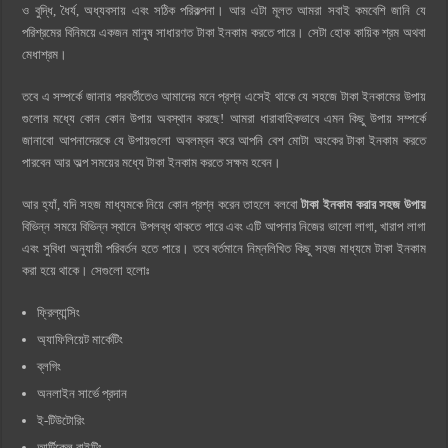
ও বুদ্ধি, ধৈর্য, অধ্যবসায় এবং সঠিক পরিকল্পনা। আর এটা মূলত আমরা সবাই কমবেশি জানি যে
পরিশ্রমের বিনিময়ে একজন মানুষ সাধারণত টাকা ইনকাম করতে পারে। সেটা হোক কায়িক শ্রম অথবা
মেধাশ্রম।
তবে এ সম্পর্কে জানার পরবর্তীতেও আমাদের মনে প্রশ্ন এসেই থাকে যে সহজে টাকা ইনকামের উপায়
গুলোর মধ্যে কোন কোন উপায় অবস্থান করছে! আমরা ধারাবাহিকভাবে এমন কিছু উপায় সম্পর্কে
জানাবো আপনাদেরকে যে উপায়গুলো অবলম্বন করে আপনি বেশ মোটা অংকের টাকা ইনকাম করতে
পারবেন আর অল্প সময়ের মধ্যে টাকা ইনকাম করতে সক্ষম হবেন।
আর হ্যাঁ, যদি সহজ মাধ্যমকে নিয়ে কোন প্রশ্ন করেন তাহলে বলবো
টাকা ইনকাম করার সহজ উপায়
বিভিন্ন সময়ে বিভিন্ন স্থানে উপলব্ধ থাকতে পারে এবং এটি আপনার নিজের ভালো লাগা, খারাপ লাগা
এবং সুবিধা অনুযায়ী পরিবর্তন হতে পারে। তবে বর্তমানে নিম্নলিখিত কিছু সহজ মাধ্যমে টাকা ইনকাম
করা হয়ে থাকে। সেগুলো হলোঃ
ফ্রিল্যান্সিং
অ্যাফিলিয়েট মার্কেটিং
ব্লগিং
অনলাইন সার্ভে প্রদান
ই-টিউটোরিং
আর্টিকেল রাইটিং