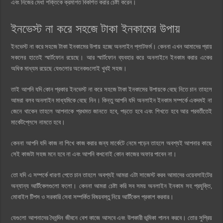
এবং নিজের মেধা শক্তিকে ক্রমাগত বিকশিত করার চেষ্টা করেন।
ইনভেস্ট না করে সহজে টাকা ইনকামের উপায়
ইনভেস্ট না করে সহজে টাকা ইনকামের উপায় হচ্ছে অনলাইন প্লাটফর্ম। কেননা এখন আমাদের প্রায়
সকলের হাতেই স্মার্টফোন রয়েছে। আর স্মার্টফোন ব্যবহার করে অনলাইনে ইনকাম করার একের
অধিক মাধ্যম রয়েছে যেগুলোর অনেকগুলোই খুবই সহজ।
তাই আপনি যদি কোন প্রকার ইনভেস্ট না করে সহজে টাকা ইনকামের উপায়কে বেছে নিতে চান তাহলে
আমরা বলব অনলাইন মাধ্যমিকে বেছে নিন। কিন্তু আপনি যদি অনলাইন ইনকাম সম্পর্কে একদমই না
জেনে থাকেন তাহলে আপনাকে প্রথমত জানতে হবে, পড়তে হবে এবং শিখতে হবে আর পরবর্তীতেই
মার্কেটপ্লেসে নামতে হবে।
কেননা আপনি যদি কাজ না শিখে কাজ করার জন্য মার্কেটে নেমে পড়েন তাহলে অবশ্যই আপনার কাছে
সেই কাজটা সহজ মনে হবে না এবং আপনি কখনোই কোন কাজের অফার পাবেন না।
তো যদি এ সম্পর্কে ধারণা পেতে চান তাহলে অবশ্যই আমরা এটা সাজেস্ট করব আমাদের ওয়েবসাইটের
অন্যান্য আর্টিকেলগুলো ফলো। কেননা আমরা চেষ্টা করি সব সময় অনলাইন ইনকাম সহ প্রযুক্তি,
মোবাইল টিপস ও সরকারি সেবা সম্পর্কিত বিষয়বস্তু নিয়ে আর্টিকেল প্রকাশ করবার।
যেগুলো আপনাদের দৈনন্দিন জীবনে বেশ কাজে আসবে এবং উপকারী ভূমিকা পালন করবে। তোর সুপ্রিয়