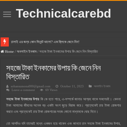
Technicalcarebd
ঢালাই এর জন্য কোন সিমেন্ট ভালো? এক ক্লিকে জেনে নিন!
বসুন্ধরা সিমেন্ট এর দাম ২০২৫
Home
/
অনলাইন ইনকাম
/
সহজে টাকা ইনকামের উপায় কি জেনে নিন বিস্তারিত
স্ক্যান সিমেন্ট এর দাম ২০২৫
সহজে টাকা ইনকামের উপায় কি জেনে নিন
হোলসিম সিমেন্ট দাম ২০২৫
বিস্তারিত
সুপারক্রিট সিমেন্ট দাম ২০২৫
sohansumona000@gmail.com
October 11, 2023
অনলাইন ইনকাম
জুডিশিয়াল ম্যাজিস্ট্রেট কি? জুডিশিয়াল ম্যাজিস্ট্রেট এর সুযোগ সুবিধা
Leave a comment
69 Views
ওয়ালটন মোবাইল কিস্তিতে কেনার নিয়ম ২০২৫
সহজে টাকা ইনকামের উপায়
কি কে হতে পারে, এ-সম্পর্কে জানার আগ্রহ থাকে সকলেরই। কেননা
টাকা আমাদের জীবনের অনেক বড় একটা অংশ জুড়ে বিরাজ করে। প্রত্যেকেই চায় টাকা রোজগার
ওয়ালটন টিভি কিস্তিতে কেনার নিয়ম ২০২৫
করতে এবং প্রত্যেকেই চায় টাকা রোজগারের সহজ কোনো মাধ্যমকে বেছে নিতে।
গ্রামে লাভজনক ব্যবসা ২০২৫ ও গ্রামের বাজারে ব্যবসার আইডিয়া
তো আপনিও যদি তাদেরই মধ্যে একজন হয়ে থাকেন এবং জানতে চান সহজে টাকা ইনকামের উপায়,
জেনে নিন, বর্তমানে মোবাইল ঘড়ি দাম কত ২০২৫