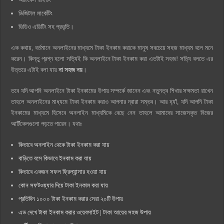
ডিজিটাল মার্কেটিং
ভিডিও এডিটিং সহ প্রভৃতি।
এক কথায়, বর্তমানে অনলাইনের মাধ্যমে টাকা ইনকাম করাকে মানুষ সবচেয়ে সহজ মাধ্যম বলে মনে
করেন। কিন্তু প্রশ্ন হলো সত্যিই কি অনলাইনে টাকা ইনকাম করা এতটাই সহজ! সত্যি বলতে এর
উত্তরে এটাই বলা যায়
না সহজ নয়
।
তবে যদি আপনি অনলাইনে টাকা ইনকামের উপায় সম্পর্কে জানেন এবং নতুনত্ব শিখার সক্ষমতা রাখেন
তাহলে অনলাইনের মাধ্যমে টাকা ইনকাম করাও আপনার দ্বারা সম্ভব। আর হ্যাঁ, যদি আপনি টাকা
ইনকামের মাধ্যমে হিসেবে অনলাইন মাধ্যমিকে বেছে নেন তাহলে আমাদের সাজেসকৃত নিজের
আর্টিকেলগুলো পড়তে পারেন। যথাঃ
কিভাবে অনলাইন থেকে টাকা ইনকাম করা যায়
বাড়িতে বসে কিভাবে ইনকাম করা যায়
কিভাবে একজন সফল ফ্রিল্যান্সার হওয়া যায়
কোন সফটওয়্যার দিয়ে টাকা ইনকাম করা যায়
প্রতিদিন ১০০০ টাকা ইনকাম করার সেরা ২০টি উপায়
এড দেখে টাকা ইনকাম করার ওয়েবসাইট | টাকা আয়ের সহজ উপায়