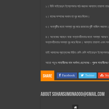
১। যিনি সাইয়েদুল ইস্তেগফার পাঠ করবেন আল্লাহ তায়ালা তার পূর
২। যাদের সম্পদের অভাব তা দূর করে দিবেন।
৩। অনাবৃষ্টির মতো সমস্যা দূর করে রহমতের বৃষ্টি নাজিল করবেন।
৪। অনেকের আছেন যারা সন্তানহীনতার মতো সমস্যা আছেন। স
সন্তানহীনতার সমস্যা দূর করে দিবেন। আল্লাহ তায়ালা এমন সন্ত
তাই আমাদের প্রত্যেকের উচিত বেশি বেশি সাইয়েদুল ইস্তেগফা
আরো পড়ুনঃ
সাহাবীদের নাম অর্থসহ ছেলেদের – পুরুষ সাহাবীদের 
Facebook
Twitter
St
Share
About
sohansumona000@gmail.com