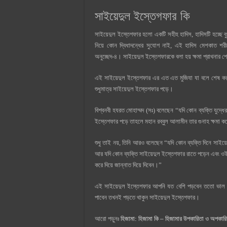
সাইয়েদুল ইস্তেগফার কি
সাইয়েদুল ইস্তেগফার হলো একটি সহীহ হাদিস, হাদিসটি হচ্ছে
নিয়ে কোন দ্বিধাদন্ধের সুযোগ নাই, এই হাদিস মেশকাত শ
অনুচ্ছেদ-৪। সাইয়েদুল ইস্তেগফারকে বলা হয় ক্ষমা প্রাথনার শ্র
এই সাইয়েদুল ইস্তেগফার এর এত এত মুজিযা যা বলে শেষ কর
শুধুমাত্র সাইয়েদুল ইস্তেগফার পড়ে।
বিশ্বনবী হযরত মোহাম্মদ (সঃ) বলেছেন “যদি কোন ব্যক্তি যুদ
ইস্তেগফার পড়ে তাহলে মহান রব্বুল আলামীন তার গুনাহ ক্ষমা ক
শুধু তাই নয়, তিনি আরও বলেছেন “যদি কোন ব্যক্তি দিনে সাইয়ে
আর যদি কোন ব্যক্তি সাইয়েদুল ইস্তেগফার রাতে পড়েন এবং ওই 
করে দিয়ে জান্নাত দিয়ে দিবেন।”
এই সাইয়েদুল ইস্তেগফার আপনি যত বেশি পড়বেন ততো ভাল।
পাবেন তখনই পড়তে থাকুন সাইয়েদুল ইস্তেগফার।
আরো পড়ুনঃ
হিজামা: হিজামা কি – হিজামার উপকারিতা ও অপকারি