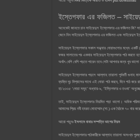
আরো পড়ুনঃ
বিষয় ভিত্তিক আয়াত ও হাদিস pdf download
ইস্তেগফার এর ফজিলত – সাইয়ে
অনেকেই জানতে চান সাইয়েদুল ইস্তেগফার এর ফজিলত কি? সাইয়
জেনে নিন সাইয়েদুল ইস্তেগফার এর ফজিলত এবং সাইয়েদুল ই
সাইয়েদুল ইস্তেগফার সকাল সন্ধ্যার দোয়াগুলোর মধ্যে একটি
ফজর সালাতের পর একবার সাইয়েদুল ইস্তেগফার পাঠ করতে হবে
অর্থাৎ বেশি বেশি পড়তে পারেন তবে সেটা আপনার জন্য খুব 
সাইয়েদুল ইস্তেগফার পড়লে আল্লাহ তায়ালা পূর্ববর্তী গুনাহ 
ব্যক্তি দৃঢ় বিশ্বাসের সাথে এই দোয়া পাঠ করবে, দিনে পাঠ করে 
হা/২৩৩৫ ‘দোয়া সমূহ’ অধ্যায়-৯, ‘ইস্তিগফার ও তওবা’ অনুচ্ছ
তাই, সাইয়েদুল ইস্তেগফার নিয়মিত পড়া ভালো। অধিক পরিমা
আমাদের প্রিয় নবী হযরত মোহাম্মাদ (সা.) এক বৈঠকে ৭০ বার 
আরো পড়ুনঃ
ইসলামে বাবার সম্পত্তি ভাগের নিয়ম
সাইয়েদুল ইস্তেগফার পাঠকারীকে আল্লাহ তায়ালা অসংখ্য পুরষ্ক