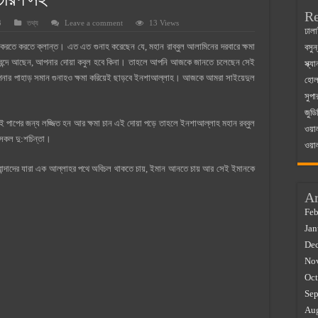
্চারণ সহ
Re
3
তথ্য
Leave a comment
13 Views
 ম্যাজিস্ট্রেট এর সুযোগ সুবিধা
ঢালা
হ করতে করতে ক্লান্ত। এত এত গুনাহ করেছেন যে, মহান রাব্বুল আলামিনের দরবারে ক্ষমা
বসুন
়ম ২০২৫
িধা দ্বন্দে আছেন, আপনার দোয়া কবুল হবে কিনা। তাহলে আপনি আজকে জানতে চলেছেন সেই
স্ক্
০২৫
 আপনার পাহাড় সমান গুনাহও ক্ষমা করিয়েই ছাড়বে ইনশাআল্লাহ। আজকে আমরা সাইয়েদুল
হোলস
সুপা
র বাজারে ব্যবসার আইডিয়া
জুডি
 কত ২০২৫
ই পাপের জন্য লজ্জিত হন আর ক্ষমা চান এই দোয়া পড়ে তাহলে ইনশাআল্লাহ মহান রব্বুল
ওয়া
 সকল দু:শচিন্তা।
ওয়া
 বান্দাদের যারা এক আল্লাহর পথে অবিচল থাকতে চায়, ইমান আনতে চায় আর সেই ইমানকে
Ar
Feb
Jan
De
No
Oct
Sep
Au