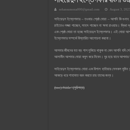
সাইয়েদুল ইস্তেগফার বাংলা উচ
সুপারক্রিট সিমেন্ট দাম ২০২৫
sohansumona000@gmail.com
August 3, 202
জুডিশিয়াল ম্যাজিস্ট্রেট কি? জুডিশিয়াল
সাইয়েদুল ইস্তেগফার – তওবার শ্রেষ্ঠ দোয়া – আপনি কি গুনা
ওয়ালটন মোবাইল কিস্তিতে কেনার নিয
চাইতেও লজ্জা পাচ্ছেন, সাহস পাচ্ছেন না ক্ষমা চাওয়ার। দ্ব
ওয়ালটন টিভি কিস্তিতে কেনার নিয়ম ২
এক শ্রেষ্ঠ দোয়া তা হচ্ছে সাইয়েদুল ইস্তেগফার। এই দোয়া
ইস্তেগফার সম্পর্কে বিস্তারিত আলোচনা করবো।
গ্রামে লাভজনক ব্যবসা ২০২৫ ও গ্রামে
জেনে নিন, বর্তমানে মোবাইল ঘড়ি দাম
আপনার জীবনের যত বড় পাপ লুকিয়ে থাকুক না কেন আপনি যদি সে
আলামীন আপনার দোয়া কবুল করে নিবেন। দূর হয়ে যাবে আপনার
সাইয়েদুল ইস্তেগফার দোয়া এক বিশাল হাতিয়ার সেসকল মুমিন
আকড়ে ধরে শাহাদাত বরন করতে চায় তাদের জন্য।
(toc) #title=(সুচিপত্র)