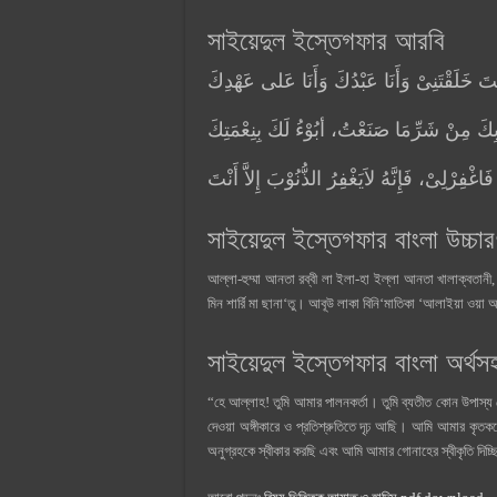
সাইয়েদুল ইস্তেগফার আরবি
 أَنْتَ خَلَقْتَنِىْ وَأَنَا عَبْدُكَ وَأَنَا عَلى عَهْدِكَ
َ مِنْ شَرِّمَا صَنَعْتُ، أبُوْءُ لَكَ بِنِعْمَتِكَ
 فَاغْفِرْلِىْ، فَإِنَّهُ لاَيَغْفِرُ الذُّنُوْبَ إِلاَّ أَنْتَ
সাইয়েদুল ইস্তেগফার বাংলা উচ্চা
আল্লা-হুম্মা আনতা রব্বী লা ইলা-হা ইল্লা আনতা খালাক্বতানী
মিন শার্রি মা ছানা‘তু। আবূউ লাকা বিনি‘মাতিকা ‘আলাইয়া ওয়া 
সাইয়েদুল ইস্তেগফার বাংলা অর্থস
“হে আল্লাহ! তুমি আমার পালনকর্তা। তুমি ব্যতীত কোন উপাস
দেওয়া অঙ্গীকারে ও প্রতিশ্রুতিতে দৃঢ় আছি। আমি আমার কৃতক
অনুগ্রহকে স্বীকার করছি এবং আমি আমার গোনাহের স্বীকৃতি দিচ