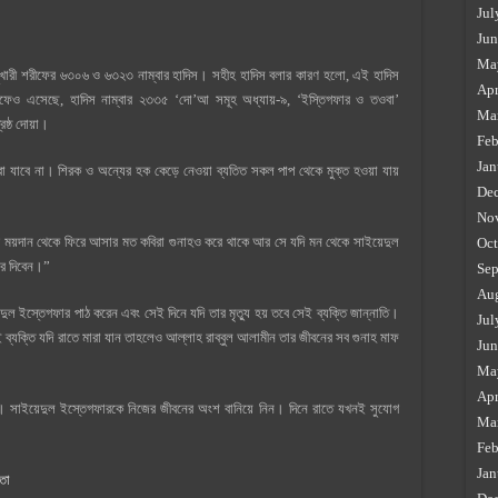
Jul
Jun
Ma
 বুখারী শরীফের ৬৩০৬ ও ৬৩২৩ নাম্বার হাদিস। সহীহ হাদিস বলার কারণ হলো, এই হাদিস
Apr
রীফেও এসেছে, হাদিস নাম্বার ২৩৩৫ ‘দো’আ সমূহ অধ্যায়-৯, ‘ইস্তিগফার ও তওবা’
Ma
েষ্ঠ দোয়া।
Feb
Jan
া যাবে না। শিরক ও অন্যের হক কেড়ে নেওয়া ব্যতিত সকল পাপ থেকে মুক্ত হওয়া যায়
De
No
্ধের ময়দান থেকে ফিরে আসার মত কবিরা গুনাহও করে থাকে আর সে যদি মন থেকে সাইয়েদুল
Oct
রে দিবেন।”
Sep
Au
দুল ইস্তেগফার পাঠ করেন এবং সেই দিনে যদি তার মৃত্যু হয় তবে সেই ব্যক্তি জান্নাতি।
Jul
ব্যক্তি যদি রাতে মারা যান তাহলেও আল্লাহ রাব্বুল আলামীন তার জীবনের সব গুনাহ মাফ
Jun
Ma
Apr
 সাইয়েদুল ইস্তেগফারকে নিজের জীবনের অংশ বানিয়ে নিন। দিনে রাতে যখনই সুযোগ
Ma
Feb
Jan
তা