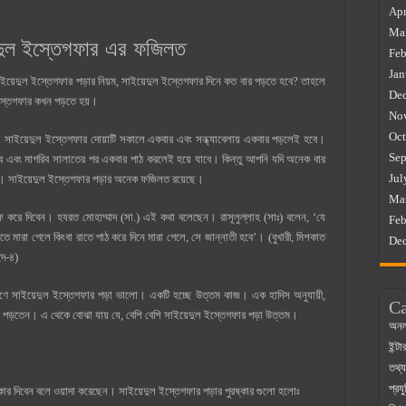
Apr
Ma
দুল ইস্তেগফার এর ফজিলত
Feb
Jan
েদুল ইস্তেগফার পড়ার নিয়ম, সাইয়েদুল ইস্তেগফার দিনে কত বার পড়তে হবে? তাহলে
De
স্তেগফার কখন পড়তে হয়।
No
Oct
। সাইয়েদুল ইস্তেগফার দোয়াটি সকালে একবার এবং সন্ধ্যাবেলায় একবার পড়লেই হবে।
Sep
 এবং মাগরিব সালাতের পর একবার পাঠ করলেই হয়ে যাবে। কিন্তু আপনি যদি অনেক বার
Jul
ভালো। সাইয়েদুল ইস্তেগফার পড়ার অনেক ফজিলত রয়েছে।
Ma
মাফ করে দিবেন। হযরত মোহাম্মাদ (সা.) এই কথা বলেছেন। রাসূলুল্লাহ (সাঃ) বলেন, ‘যে
Feb
রাতে মারা গেলে কিংবা রাতে পাঠ করে দিনে মারা গেলে, সে জান্নাতী হবে’। (বুখারী, মিশকাত
De
েদ-৪)
ণে সাইয়েদুল ইস্তেগফার পড়া ভালো। একটি হচ্ছে উত্তম কাজ। এক হাদিস অনুযায়ী,
Ca
করে পড়তেন। এ থেকে বোঝা যায় যে, বেশি বেশি সাইয়েদুল ইস্তেগফার পড়া উত্তম।
অনল
ইন্ট
তথ্য
প্রযু
ার দিবেন বলে ওয়াদা করেছেন। সাইয়েদুল ইস্তেগফার পড়ার পুরষ্কার গুলো হলোঃ