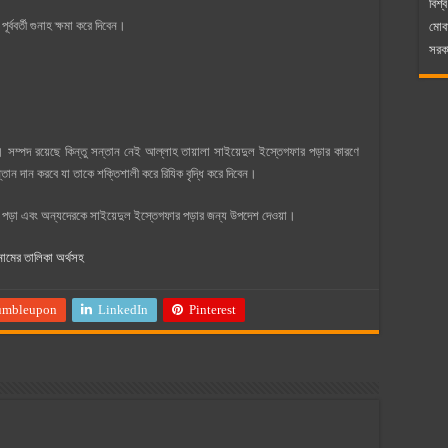
বিশ্ব
্ববর্তী গুনাহ ক্ষমা করে দিবেন।
মোব
সরকা
ম্পদ রয়েছে কিন্তু সন্তান নেই আল্লাহ তায়ালা সাইয়েদুল ইস্তেগফার পড়ার কারণে
ান দান করবে যা তাকে শক্তিশালী করে রিযিক বৃদ্ধি করে দিবেন।
র পড়া এবং অন্যদেরকে সাইয়েদুল ইস্তেগফার পড়ার জন্য উপদেশ দেওয়া।
নামের তালিকা অর্থসহ
umbleupon
LinkedIn
Pinterest