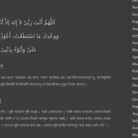
De
No
Oct
Sep
اَللَّهُمَّ أَنْتَ رَبِّىْ لآ إِلهَ إلاَّ
Au
وَوَعْدِكَ مَا اسْتَطَعْتُ، أَعُوْذُبِك
Jul
Jun
عَلَىَّ وَأَبُوْءُ بِذَنْبِىْ
Ma
Apr
Ma
রণ
Feb
, ওয়া আনা ‘আবদুকা ওয়া আনা ‘আলা আহদিকা ওয়া ওয়া‘দিকা মাসতাত্বা‘তু, আ‘ঊযুবিকা
Jan
আবূউ বিযাম্বী ফাগফিরলী ফাইন্নাহূ লা ইয়াগফিরুয্ যুনূবা ইল্লা আনতা।
De
No
হ
Oct
Sep
্য নেই। তুমি আমাকে সৃষ্টি করেছ। আমি তোমার দাস। আমি আমার সাধ্যমত তোমার নিকটে
Au
র্মের অনিষ্ট হ’তে তোমার নিকটে আশ্রয় প্রার্থনা করছি। আমি আমার উপরে তোমার দেওয়া
Jul
্ছি। অতএব তুমি আমাকে ক্ষমা কর। কেননা তুমি ব্যতীত পাপসমূহ ক্ষমা করার কেউ নেই”।
Jun
Ma