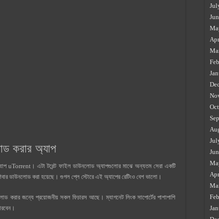
Jul
Jun
Ma
Apr
Ma
Feb
Jan
De
No
Oct
Sep
Au
Jul
োড করার অ্যাপ
Jun
Ma
্যাপ uTorrent। এটা টরেন্ট ফাইল ডাউনলোড অ্যাপগুলোর মাঝে অন্যতম সেরা একটি
Apr
েশিবার ডাউনলোড করা হয়েছে। গুগল প্লে স্টোরে এই অ্যাপের রেটিংও বেশ ভালো।
Ma
Feb
নলোড করার জন্যে প্রয়োজনীয় সকল ফিচারস আছে। ম্যাগনেট লিংক সাপোর্টের পাশাপাশি
পারবেন।
Jan