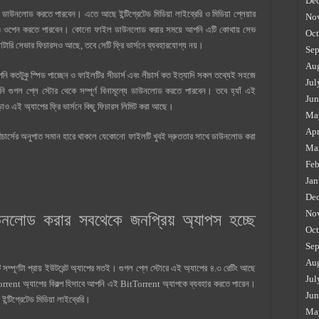
De
ডাউনলোড করতে পারবেন। এতে আছে ইন্টিগ্রেটেড মিডিয়া লাইব্রেরি ও মিডিয়া প্লেয়ার
No
িও ওপেন করতে পারবেন। কোনো ফাইল ডাউনলোড করার সময়ে আপনি এটি কোথায় সেভ
Oct
ারি সেভার ফিচারসও আছে, তবে সেটি ফ্রি ভার্সনে ব্যবহারযোগ্য নয়।
Sep
Au
তটুকু স্পিড পাচ্ছেন ও ফাইলটির সীডার্স এবং লীচার্স কত ইত্যাদি সকল তথ্যেই সহজে
Jul
 গুগল প্লে স্টোর থেকে সম্পূর্ণ বিনামূল্যে ডাউনলোড করতে পারবেন। তবে হ্যাঁ এই
Jun
াড়াও এই অ্যাপের ফ্রি ভার্সনে কিছু ফিচারস লিমিট করা আছে।
Ma
Apr
ীচার্সের অনুপাত সমান হারে থাকলে যেকোনো ফাইলটি খুবই দ্রুততার সাথে ডাউনলোড করা
Ma
Feb
Jan
De
No
উনলোড করার সবথেকে জনপ্রিয় অ্যাপস হচ্ছে
Oct
Sep
Au
ূর্ণটা প্রায় ইউটরেন্ট অ্যাপের মতই। গুগল প্লে স্টোরে এই অ্যাপের ৪.৩ রেটিং আছে
Jul
rent অ্যাপের বিকল্প হিসাবে আপনি এই BitTorrent অ্যাপকে ব্যবহার করতে পারেন।
Jun
ন্টিগ্রেটেড মিডিয়া লাইব্রেরি।
Ma