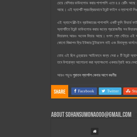
চেয়ে বেশিবার ডাউনলোড করার পাশাপাশি এতে ৪.৪ রেটিং আছে। 
আছে। এই অ্যাপটি স্বয়ংক্রিয়ভাবে টরেন্ট ফাইল ও ম্যাগনেট ল
এই অ্যাপে বিল্ট-ইন ব্রাউজারের পাশাপাশি একটি ফুলি ফিচার্ড
অ্যাপটিতে টরেন্ট ডাউনলোড করার জন্যে প্রয়োজনীয় সব ফিচ
ফিচারসহ আরও অনেক ফিচার আছে। গুগল প্লে স্টোরে এই অ্যাপ
কোনো বিজ্ঞাপন ফ্রি ইউজার ইন্টারফেস নাই এবং বিনামূল্য ভার্
তোহ এই ছিল এন্ড্রয়েড স্মার্টফোনে জন্য সেরা ৫ টি টরেন্ট 
তবে উপরোক্ত আলোচনা করা অ্যাপগুলো একবার ট্রাই করে দ
আরও পড়ুনঃ
পুরাতন ল্যাপটপ কেনার আগে করণীয়
Facebook
Twitter
St
Share
About
sohansumona000@gmail.com