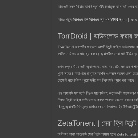
আর এই সকল ফিচার আপনি অ্যাপটির বিনামূল্য ভার্সনেই পেয়ে যাচ্
আরও পড়ুনঃ
ভিপিএন কি? ভিপিএন অ্যাপস VPN Apps | ২০২১ 
TorrDroid | ডাউনলোড করার জন্য
TorrDroid অ্যাপটির মাধ্যমে আপনি টরেন্ট ফাইল ডাউনলোড করত
ফাইল সার্চ করতে সাহায্য করবে। অ্যাপটিতে দেয়া সার্চ ইঞ্জিন 
গুগল প্লে স্টোরে এই অ্যাপের ভালোমানের রেটিং সহ এর পাশ
খুবই সহজ। অ্যাপটির মাধ্যমে আপনি একসঙ্গে অনেকগুলো টরেন
মেমোরি সাপোর্ট সহ প্রয়োজনীয় সব ফিচারসই প্যাক করা আছে।
এই অ্যাপটি ম্যাগনেট লিঙ্ক সাপোর্ট সহ অনেকগুলি প্রটো
স্পিডে টরেন্ট ফাইল ডাউনলোড করতে পারবেন কোনো ধরনের রে
কিন্তু অ্যাপটির বিনামূল্য ভার্সনে কোনো বিজ্ঞাপন ফ্রি ইউজার ই
ZetaTorrent | সেরা ফ্রি টরেন্
তালিকায় থাকা আরেকটি সেরা টরেন্ট অ্যাপ হচ্ছে ZetaTorren