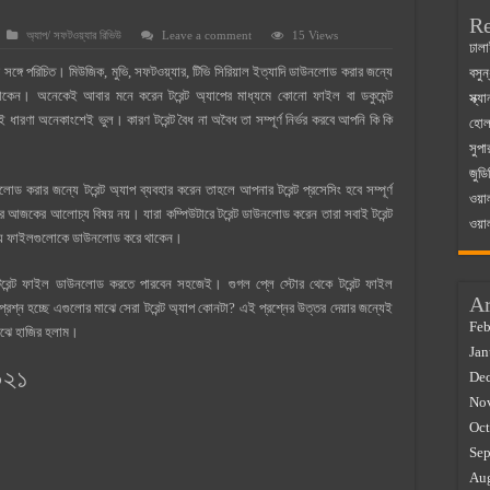
Re
অ্যাপ/ সফটওয়্যার রিভিউ
Leave a comment
15 Views
 ম্যাজিস্ট্রেট এর সুযোগ সুবিধা
ঢালা
ঙ্গে পরিচিত। মিউজিক, মুভি, সফটওয়্যার, টিভি সিরিয়াল ইত্যাদি ডাউনলোড করার জন্যে
বসুন
়ম ২০২৫
কেন। অনেকেই আবার মনে করেন টরেন্ট অ্যাপের মাধ্যমে কোনো ফাইল বা ডকুমেন্ট
স্ক্
০২৫
ধারণা অনেকাংশেই ভুল। কারণ টরেন্ট বৈধ না অবৈধ তা সম্পূর্ণ নির্ভর করবে আপনি কি কি
হোলস
সুপা
র বাজারে ব্যবসার আইডিয়া
জুডি
 কত ২০২৫
ড করার জন্যে টরেন্ট অ্যাপ ব্যবহার করেন তাহলে আপনার টরেন্ট প্রসেসিং হবে সম্পূর্ণ
ওয়া
র আজকের আলোচ্য বিষয় নয়। যারা কম্পিউটারে টরেন্ট ডাউনলোড করেন তারা সবাই টরেন্ট
ওয়া
জনীয় ফাইলগুলোকে ডাউনলোড করে থাকেন।
 টরেন্ট ফাইল ডাউনলোড করতে পারবেন সহজেই। গুগল প্লে স্টোর থেকে টরেন্ট ফাইল
Ar
রশ্ন হচ্ছে এগুলোর মাঝে সেরা টরেন্ট অ্যাপ কোনটা? এই প্রশ্নের উত্তর দেয়ার জন্যেই
Feb
াঝে হাজির হলাম।
Jan
২০২১
De
No
Oct
Sep
Au