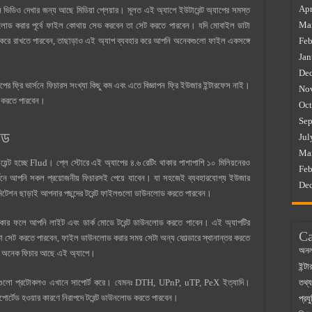
Apr
ডিও দেখার জন্য আছে মিডিয়া প্লেয়ার। মূলত এই অ্যাপে ইউটারেন্ট অ্যাপের সমস্ত
Ma
ড করার পূর্বে ফাইল কোথায় সেভ করবেন তা সেট করতে পারবেন। যদি মোবাইল ডাটা
করে রাখতে পারবেন, তাছাড়াও এই অ্যাপ ব্যবহার করে আপনি অনেকগুলো ফাইল একসঙ্গে
Feb
Jan
De
 ফ্রি ভার্সনে ফিচারস সংখ্যা কিছু কম এবং এতে বিজ্ঞাপন ফ্রি ইউজার ইন্টারফেস নাই।
No
ড করতে পারবেন।
Oct
Sep
োড
Jul
Ma
ক্লায়েন্ট হচ্ছে Flud। প্লে স্টোরে এই অ্যাপের ৪.৬ রেটিং থাকার পাশাপাশি ১০ মিলিয়নেরও
Feb
র্সনে আপনি সকল প্রয়োজনীয় ফিচারসই পেয়ে যাবেন। যা সহজেই ব্যবহারযোগ্য ইউজার
De
িটেশন ছাড়াই আপনার পছন্দের টরেন্ট ফাইলগুলো ডাউনলোড করতে পারবেন।
াকার ফলে আপনি লাইট এবং ডার্ক মোডে টরেন্ট ডাউনলোড করতে পাবেন। এই অ্যাপটির
Ca
 সেট করতে পারবেন, ফাইল ডাউনলোড করার সময় সেটা অন্য ফোল্ডারে স্থানান্তর করতে
অনল
ও অনেক ফিচার আছে এই অ্যাপে।
ইন্ট
অনেকগুলো প্রটোকলও এখানে সাপোর্ট করে। যেমনঃ DTH, UPnP, uTP, PeX ইত্যাদি।
তথ্য
সাপোর্টেড হওয়ার কারণে নিরাপদে টরেন্ট ডাউনলোড করতে পারবেন।
প্রযু