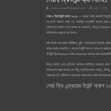
সেরা ৫ ফ্রি টরেন্ট অ্যাপ ২০২১
সুপারক্রিট সিমেন্ট দাম ২০২৫
sohansumona000@gmail.com
July 7, 2021
জুডিশিয়াল ম্যাজিস্ট্রেট কি? জুডিশিয়াল
সেরা ৫ ফ্রি টরেন্ট অ্যাপ ২০২১
— আমরা সবাই কমবেশি টরেন্টের স
ওয়ালটন মোবাইল কিস্তিতে কেনার নিয
অনেকেই আছেন তারা এই জনপ্রিয় মাধ্যমটি ব্যবহার করে থা
ওয়ালটন টিভি কিস্তিতে কেনার নিয়ম ২
ডাউনলোড করাটা সম্পূর্ণ অবৈধ বা বেআইনি। কিন্তু অনেকের এই 
ডাউনলোড করছেন তার উপরে।
গ্রামে লাভজনক ব্যবসা ২০২৫ ও গ্রামে
জেনে নিন, বর্তমানে মোবাইল ঘড়ি দাম
যদি আপনি পাইরেটেড মিউজিক, মুভি, সফটওয়্যার ইত্যাদি ডাউনলো
অবৈধ অর্থাৎ বেআইনি। যাহোক টরেন্টিং বৈধ না অবৈধ তা আমাদে
ক্লাইন্ট BitTorrent অথবা uTorrent ব্যবহার করে প্রয়ো
কিন্তু আপনি এখন চাইলেই আপনার স্মার্টফোন ব্যবহার করে
ডাউনলোড করার জন্যে বেশ কিছু অ্যাপ্লিকেশান আছে। কিন্তু প্
আজকের এই আর্টিকেলে আলোচনা করার জন্য আমি আপনাদের ম
সেরা ফ্রি এন্ড্রয়েড টরেন্ট অ্যাপ 