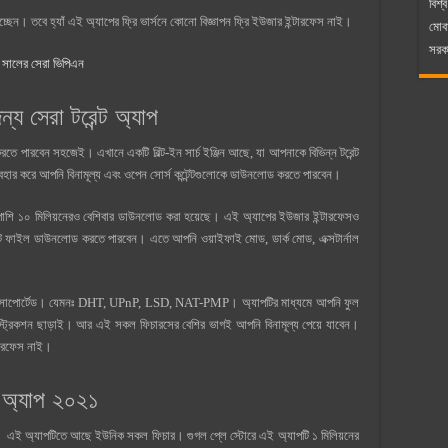
বিশ্ব
ছেন। তবে হ্যাঁ এই অ্যাপের ফ্রি ভার্সনে কোনো বিজ্ঞাপন ফ্রি ইউজার ইন্টারফেস নাই।
মোব
সরকা
সালের সেরা ভিপিএন
 সেরা টরেন্ট অ্যাপ
ে পারবেন সহজেই। এখানে একটি বিল্ট-ইন সার্চ ইঞ্জিন আছে, যা আপনাকে বিভিন্ন টরেন্ট
ব্যবহার করে আপনি বিনামূল্য এবং ওপেন সোর্স কন্টেন্টগুলোকে ডাউনলোড করতে পারবেন।
াপাশি ১০ মিলিয়নেরও বেশিবার ডাউনলোড করা হয়েছে। এই অ্যাপের ইউজার ইন্টারফেসও
্ট ফাইল ডাউনলোড করতে পারবেন। এতে আপনি ওয়াইফাই মোড, ডার্ক মোড, এক্সটার্নাল
কলও সাপোর্টেড। যেমনঃ DHT, UPnP, LSD, NAT-PMP। অ্যাপটির মাধ্যমে আপনি ফুল
স্ট্রিকশন ছাড়াই। আর এই সকল ফিচারসের বেশির ভাগই আপনি বিনামূল্য পেয়ে যাবেন।
ন্টারফেস নাই।
ট অ্যাপ ২০২১
t। এই অ্যাপটিতে আছে ইউনিক সকল ফিচার। গুগল প্লে স্টোরে এই অ্যাপটি ১ মিলিয়নের