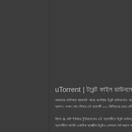
uTorrent |
টরেন্ট ফাইল ডাউনল
আমাদের তালিকার প্রথমেই আছে জনপ্রিয় টরেন্ট ডাউনলোড অ
অ্যাপ। গুগল প্লে স্টোরে এই অ্যাপটি ১০০ মিলিয়নের চেয়ে ব
ক্লিন & কাট ইউজার ইন্টারফেসের এই অ্যাপটিতে টরেন্ট ডাউ
অ্যাপটিতে আপনি একাধিক অ্যাক্টিভ টরেন্টও একসঙ্গে সেট করতে 