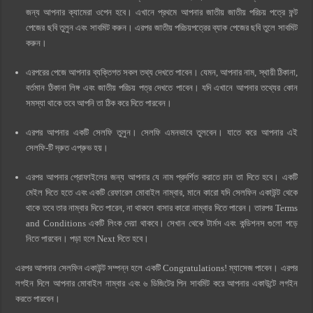
জন্য আপনার ক্যামেরা ওপেন হবে। এখানে প্রথমে আপনার জাতীয় জাতীয় পরিচয় পত্রে ফন্ট
পেজের ছবি তুলুন এবং সাবমিট করুন। এরপর জাতীয় পরিচয়পত্রের ব্যাক পেজের ছবি তুলে সাবমিট
করুন।
এরপরের পেজে আপনার ব্যক্তিগত সকল তথ্য দেখতে পাবেন। যেমন, আপনার নাম, স্থায়ী ঠিকানা,
বর্তমান ঠিকানা লিঙ্গ এবং জাতীয় পরিচয় পত্র দেখতে পাবেন। যদি এখানে আপনার তথ্যের কোন
সমস্যা থাকে তবে আপনি তা ঠিক করে দিতে পারবেন।
এরপর আপনার একটি সেলফি তুলুন। সেলফি এমনভাবে তুলবেন। যাতে করে আপনার এই
সেলফি-টি দ্রুত এপ্রুভ হয়।
এরপর আপনার প্রোফাইলের জন্য আপনার যে নাম প্রদর্শিত করাতে চান তা দিতে হবে। একটি
মেইল দিতে হতে এবং একটি রেফারেল মোবাইল নাম্বার, মানে কারো যদি সেলফিন একাউন্ট থেকে
থাকে তবে তার নাম্বার দিতে পারেন, না থাকলে বাসার কারো নাম্বার দিতে পারেন। তারপর Terms
and Conditions একটি লিংক দেয়া থাকবে। সেখান থেকে টার্মস এবং কন্ডিশনস গুলো পড়ে
নিতে পারবেন। পড়া হলে Next দিতে হবে।
এরপর আপনার সেলফিন একাউন্ট সম্পন্ন হলে একটি Congratulations! ম্যাসেজ পাবেন। এরপর
লগইন দিলে আপনার মোবাইল নাম্বার এবং ৬ ডিজিটের পিন সাবমিট করে আপনার একাউন্টে লগইন
করতে পারবেন।