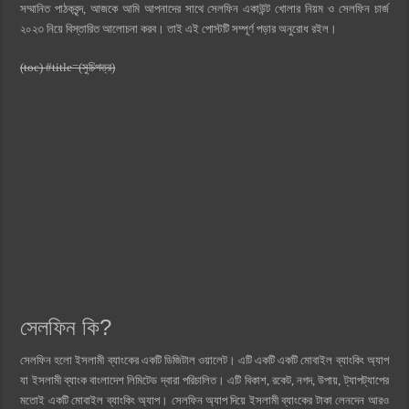
সম্মানিত পাঠকবৃন্দ, আজকে আমি আপনাদের সাথে সেলফিন একাউন্ট খোলার নিয়ম ও সেলফিন চার্জ
২০২৩ নিয়ে বিস্তারিত আলোচনা করব। তাই এই পোস্টটি সম্পূর্ণ পড়ার অনুরোধ রইল।
(toc) #title=(সুচিপত্র)
সেলফিন কি?
সেলফিন হলো ইসলামী ব্যাংকের একটি ডিজিটাল ওয়ালেট। এটি একটি একটি মোবাইল ব্যাংকিং অ্যাপ
যা ইসলামী ব্যাংক বাংলাদেশ লিমিটেড দ্বারা পরিচালিত। এটি বিকাশ, রকেট, নগদ, উপায়, ট্যাপট্যাপের
মতোই একটি মোবাইল ব্যাংকিং অ্যাপ। সেলফিন অ্যাপ দিয়ে ইসলামী ব্যাংকের টাকা লেনদেন আরও