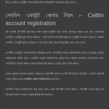
নিচে সেলফিন একাউন্ট খোলার নিয়ম নিয়ে বিস্তারিত আলোচনা করা হলো।
সেলফিন একাউন্ট খোলার নিয়ম – Cellfin
account registration
যদি আপনি ইসলামী ব্যাংকের সকল সুযোগ-সুবিধা ঘরে বসেই ব্যবহার করতে চান তবে আপনাকে
সেলফিন একাউন্ট খুলে নিতে পারবেন। যদি আপনার ইসলামী ব্যাংকে একাউন্ট না থাকে তাহলেও আপনি
সেলফিন একাউন্ট খুলতে পারবেন। তবে চলুন নিচে আরো বিস্তারিত দেখে নেয়া যাক।
সেলফিন একাউন্ট খোলার জন্য সর্বপ্রথম গুগল প্লেস্টোর অথবা অ্যাপস্টোর থেকে Cellfin অ্যাপ
ডাউনলোড করতে হবে। সেলফিন অ্যাপ ডাউনলোড করার জন্য প্রথমে আপনার মোবাইলের গুগল
প্লেস্টোরে প্রবেশ করুন এরপর উপরের সার্চ বক্সে Cellfin লিখে সার্চ করুন।
এরপর প্রথমে আপনার সামনে প্রথমে যে অ্যাপটি আসবে সে-টি ডাউনলোড করে নিন। অথবা সরাসরি
এখানে ক্লিক করে
সেলফিন অ্যাপ ডাউনলোড
করে নিন।
সেলফিন অ্যাপ ডাউনলোড করা হয়ে গেলে এবার অ্যাপটি ওপেন করুন। অ্যাপটি ওপেন করার পর
আপনার সামনে সামনে এরকম ইন্টারপেজ আসবে।