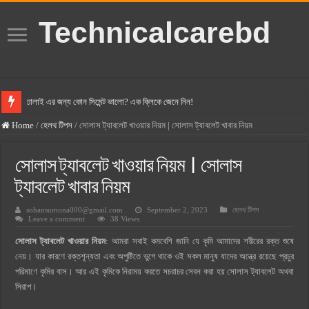
Technicalcarebd
ঢালাই এর জন্য কোন সিমেন্ট ভালো? এক ক্লিকে জেনে নিন!
বসুন্ধরা সিমেন্ট এর দাম ২০২৫
Home
/
হেলথ টিপস
/
সোলাস ট্যাবলেট খাওয়ার নিয়ম | সোলাস ট্যাবলেট খাবার নিয়ম
স্ক্যান সিমেন্ট এর দাম ২০২৫
সোলাস ট্যাবলেট খাওয়ার নিয়ম | সোলাস
হোলসিম সিমেন্ট দাম ২০২৫
ট্যাবলেট খাবার নিয়ম
সুপারক্রিট সিমেন্ট দাম ২০২৫
sohansumona000@gmail.com
September 2, 2023
হেলথ টিপস
জুডিশিয়াল ম্যাজিস্ট্রেট কি? জুডিশিয়াল ম্যাজিস্ট্রেট এর সুযোগ সুবিধা
Leave a comment
38 Views
ওয়ালটন মোবাইল কিস্তিতে কেনার নিয়ম ২০২৫
সোলাস ট্যাবলেট খাওয়ার নিয়ম
: আমরা সবাই কমবেশি জানি যে কৃমি আমাদের শরীরের রক্ত শুষে
নেয়। যার কারণে রক্তশূন্যতা এবং অপুষ্টিতে ভুগে থাকে ওই সকল মানুষ যাদের অন্ত্রে রয়েছে প্রচুর
ওয়ালটন টিভি কিস্তিতে কেনার নিয়ম ২০২৫
পরিমাণে কৃমির বাস। আর এই কৃমিকে নিরাময় করতে সচরাচর সেবন করা হয় সোলাস ট্যাবলেট অথবা
গ্রামে লাভজনক ব্যবসা ২০২৫ ও গ্রামের বাজারে ব্যবসার আইডিয়া
সিরাপ।
জেনে নিন, বর্তমানে মোবাইল ঘড়ি দাম কত ২০২৫