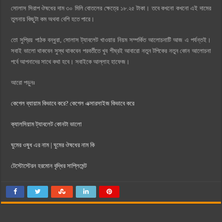
সোলাস সিরাপ ঔষধের দাম ৩০ মিলি বোতলের ক্ষেত্রে ১৮.২৫ টাকা। তবে কখনো কখনো এই দামের
তুলনায় কিছুটা কম অথবা বেশি হতে পারে।
তো সুপ্রিয় পাঠক বন্ধুরা, সোলাস ট্যাবলেট খাওয়ার নিয়ম সম্পর্কিত আলোচনাটি আজ এ পর্যন্তই।
সবাই ভালো থাকবেন সুস্থ থাকবেন পরবর্তীতে খুব শীঘ্রই আবারো নতুন টপিকের নতুন কোন আলোচনা
পর্বে আপনাদের সাথে কথা হবে। সবাইকে আল্লাহ হাফেজ।
আরো পড়ুনঃ
কেগেল ব্যায়াম কিভাবে করে? কেগেল এক্সারসাইজ কিভাবে করে
ক্যালসিয়াম ট্যাবলেট কোনটা ভালো
ঘুমের ওষুধ এর নাম | ঘুমের ঔষধের নাম কি
টেস্টোস্টেরন হরমোন বৃদ্ধির সাপ্লিমেন্ট