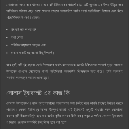
মোতাবেক সেবন করে থাকেন। আর যদি চিকিৎসকের পরামর্শ ছাড়া এটি আন্দাজ এর উপর ভিত্তি করে
অতিরিক্ত পরিমাণ ওষুধ খেয়ে ফেলেন তাহলে অপকারিতা অর্থাৎ পার্শ্ব প্রতিক্রিয়া হিসেবে দেখা দিতে
পারে বিভিন্ন উপসর্গ। যেমনঃ
বমি বমি ভাব অথবা বমি
মাথা ঘোরা
শারীরিক অসুস্থতা অনুভব এবং
খাবারে অরুচি সহ আরো কিছু উপসর্গ।
আর হ্যাঁ, যদি দুই বছরের ছোট শিশুদেরকে অর্থাৎ বাচ্চাদেরকে আপনি চিকিৎসকের পরামর্শ ছাড়া সোলাস
ট্যাবলেট খাওয়ান সেক্ষেত্রে পার্শ্ব প্রতিক্রিয়া অনেকটাই বিপদজনক হতে পারে। তাই অবশ্যই
সতর্কতা অবলম্বন করবেন এক্ষেত্রে।
সোলাস ট্যাবলেট এর কাজ কি
সোলাস ট্যাবলেট এর কাজ মূলত আমাদের আলোচনার উপর ভিত্তি করে আপনি নিজেই নির্ধারণ করতে
পারবেন। কেননা ইতিমধ্যে আমরা উল্লেখ করেছি এই ট্যাবলেট ওষুধটি খাওয়ার ফলে যেকোনো
ধরনের কৃমি চিরতরে নির্মূল হয়ে যায় অর্থাৎ কৃমির বংশধর বিনষ্ট হয়। তবুও এ পর্যায়ে সোলাস ট্যাবলেট
ও সিরাপ এর কাজ সম্পর্কিত কিছু বিষয় তুলে ধরা হলো।