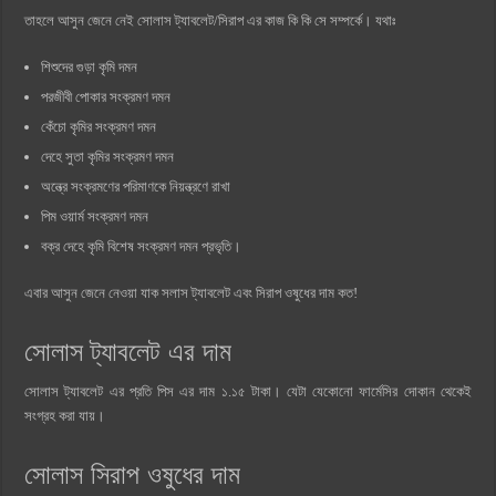
তাহলে আসুন জেনে নেই সোলাস ট্যাবলেট/সিরাপ এর কাজ কি কি সে সম্পর্কে। যথাঃ
শিশুদের গুড়া কৃমি দমন
পরজীবী পোকার সংক্রমণ দমন
কেঁচো কৃমির সংক্রমণ দমন
দেহে সুতা কৃমির সংক্রমণ দমন
অন্ত্রে সংক্রমণের পরিমাণকে নিয়ন্ত্রণে রাখা
পিম ওয়ার্ম সংক্রমণ দমন
বক্র দেহে কৃমি বিশেষ সংক্রমণ দমন প্রভৃতি।
এবার আসুন জেনে নেওয়া যাক সলাস ট্যাবলেট এবং সিরাপ ওষুধের দাম কত!
সোলাস ট্যাবলেট এর দাম
সোলাস ট্যাবলেট এর প্রতি পিস এর দাম ১.১৫ টাকা। যেটা যেকোনো ফার্মেসির দোকান থেকেই
সংগ্রহ করা যায়।
সোলাস সিরাপ ওষুধের দাম