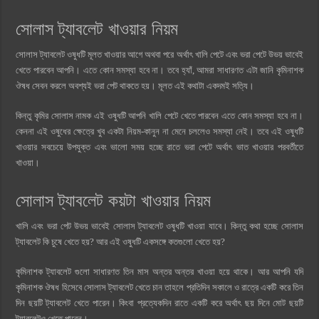
সোলাস ট্যাবলেট খাওয়ার নিয়ম
সোলাস ট্যাবলেট ওষুধটি মূলত খাওয়ার আগে অথবা পরে অর্থাৎ খালি পেটে এবং ভরা পেটে উভয় ভাবেই
খেতে পারবেন আপনি। এতে কোন সমস্যা হবে না। তবে হ্যাঁ, আমরা সাধারণত এটা জানি কৃমিনাশক
ঔষধ সেবন করলে অবশ্যই ভরা পেট থাকতে হয়। মূলত এই কথাটা একদমই সত্যি।
কিন্তু কৃমির সোলাস নামক এই ওষুধটি আপনি খালি পেটে খেতে পারবেন এতে কোন সমস্যা হবে না।
কেননা এই ওষুধের ক্ষেত্রে খুব একটা নিয়ম-কানুন না মেনে চললেও সমস্যা নেই। তবে এই ওষুধটি
খাওয়ার সবচেয়ে উপযুক্ত এবং ভালো সময় হচ্ছে রাতে ভরা পেটে অর্থাৎ ভাত খাওয়ার পরবর্তীতে
খাওয়া।
সোলাস ট্যাবলেট কয়টা খাওয়ার নিয়ম
খালি এবং ভরা পেট উভয় ভাবেই সোলাস ট্যাবলেট ওষুধটি খাওয়া যাবে। কিন্তু কথা হচ্ছে সোলাস
ট্যাবলেট কি চুষে খেতে হয়? আর এই ওষুধটি একসঙ্গে কতগুলো খেতে হয়?
কৃমিনাশক ট্যাবলেট গুলো সাধারণত তিন মাস অন্তর অন্তর খাওয়া হয়ে থাকে। আর আপনি যদি
কৃমিনাশক ঔষধ হিসেবে সোলাস ট্যাবলেট খেতে চান তাহলে প্রতিদিন সকালে ও রাত্রে একটি করে তিন
দিন ছয়টি ট্যাবলেট খেতে পারেন। কিংবা প্রত্যেকদিন রাতে একটি করে অর্থাৎ ছয় দিনে মোট ছয়টি
ট্যাবলেটও খেতে পারেন।