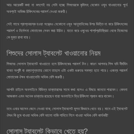
আর আরেকটি কথা না বললেই নয় সেটা হচ্ছে শিশুদেরকে কৃমিসহ যেকোন ওষুধ খাওয়ানোর পূর্বে
অবশ্যই অভিজ্ঞ চিকিৎসকের পরামর্শ নেওয়া জরুরী।
সেই সাথে প্রাপ্তবয়স্ক হওয়া সত্ত্বেও যেকোনো ওষুধ আনুমানিকের উপর ভিত্তি না করে চিকিৎসকের
পরামর্শ ও নির্দেশনা মোতাবেক সেবন করা উচিত। যাতে করে ওষুধের পার্শ্বপ্রতিক্রিয়া থেকে নিজেদের
কে মুক্ত রাখা যায়।
শিশুদের সোলাস ট্যাবলেট খাওয়ানোর নিয়ম
শিশুদের সোলাস ট্যাবলেট খাওয়াতে হলে চিকিৎসকের পরামর্শ নিন। কারণ আপনার শিশু যদি দীর্ঘদিন
যাবত অপুষ্টি বা রক্তশূন্যতায় ভোগে তাহলে এটা একটা গুরুতর সমস্যা হতে পারে। এজন্য পরামর্শ
মোতাবেক ঔষধ খাওয়ানোটা অধিক বেশি জরুরী।
আপনি চাইলে অনলাইনে বিভিন্ন ডাক্তারদের সাথে কথা বলেও এ বিষয়ে জানতে পারবেন। কেননা
আজকাল এমন অনেক ডাক্তার রয়েছেন যারা অনলাইনে ফ্রি চিকিৎসা প্রদান করে থাকেন।
তবে এবার আসেন জেনে নেওয়া যাক, সোলাস ট্যাবলেট মূলত কিভাবে খেতে হয়। মানে এই ট্যাবলেট
ঔষধ কি চুষে খাওয়া অধিক বেশি ভালো নাকি পানিতে গিলে খাওয়া অধিক বেশি কার্যকরী!
সোলাস ট্যাবলেট কিভাবে খেতে হয়?