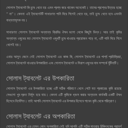
সোলাস ট্যাবলেট কি চুষে খেতে হয় এমন প্রশ্ন করে থাকেন অনেকেই। তাদের প্রশ্নের উত্তর হচ্ছে
” না”। কেননা এই ট্যাবলেটটি সাধারণত পানি দিয়ে গিলেই খেতে হয়, তাই চুষে খেতে হবে এমনটা
বাধ্যতামূলক নয়।
সাধারণত সোলাস ট্যাবলেট অন্যান্য ক্রিমির ঔষধ গুলো থেকে কিছুটা ভিন্ন। আর তাই কৃমির
অন্যান্য ওষুধের মত সোলাস ট্যাবলেট ওষুধটি চুষে খাওয়ার প্রয়োজন পড়ে না, এটি পানি দিয়ে গিলে
খেলেই হয়।
এবার আসুন জেনে নেই সোলাস ট্যাবলেট এর কাজ কি, সোলাস ট্যাবলেট এর পার্শ্ব প্রতিক্রিয়া,
সোলাস ট্যাবলেট খাওয়ার উপকারিতা এবং সোলাস ট্যাবলেট ও সিরাপ ওষুধের দাম সম্পর্কে খুঁটিনাটি।
সোলাস ট্যাবলেট এর উপকারিতা
সোলাস ট্যাবলেট এর উপকারিতা হচ্ছে এটি সঠিক পরিমাণে খেলে পেটে যত প্রকারের কৃমি রয়েছে
সেগুলো খুব দ্রুত নির্মূল হয়ে যায়। কেননা এটি কৃমিকে ধ্বংস করার অন্যতম কার্যকরী একটি ঔষধ
হিসেবে নির্দেশিত। তাই আপনি সোলাস ট্যাবলেট এর উপকার হিসেবে পাবেন কৃমি থেকে পরিত্রাণ।
সোলাস ট্যাবলেট এর অপকারিতা
সোলাস ট্যাবলেট এর তেমন কোন অপকারিতা নেই যদি আপনি এটি সঠিক মাত্রায় চিকিৎসকের পরামর্শ