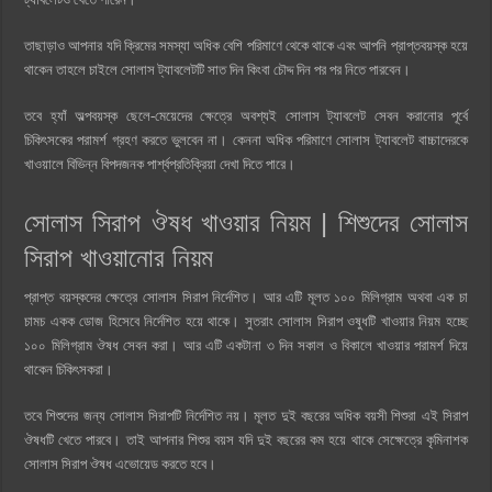
তাছাড়াও আপনার যদি ক্রিমের সমস্যা অধিক বেশি পরিমাণে থেকে থাকে এবং আপনি প্রাপ্তবয়স্ক হয়ে
থাকেন তাহলে চাইলে সোলাস ট্যাবলেটটি সাত দিন কিংবা চৌদ্দ দিন পর পর নিতে পারবেন।
তবে হ্যাঁ অল্পবয়স্ক ছেলে-মেয়েদের ক্ষেত্রে অবশ্যই সোলাস ট্যাবলেট সেবন করানোর পূর্বে
চিকিৎসকের পরামর্শ গ্রহণ করতে ভুলবেন না। কেননা অধিক পরিমাণে সোলাস ট্যাবলেট বাচ্চাদেরকে
খাওয়ালে বিভিন্ন বিপদজনক পার্শ্বপ্রতিক্রিয়া দেখা দিতে পারে।
সোলাস সিরাপ ঔষধ খাওয়ার নিয়ম | শিশুদের সোলাস
সিরাপ খাওয়ানোর নিয়ম
প্রাপ্ত বয়স্কদের ক্ষেত্রে সোলাস সিরাপ নির্দেশিত। আর এটি মূলত ১০০ মিলিগ্রাম অথবা এক চা
চামচ একক ডোজ হিসেবে নির্দেশিত হয়ে থাকে। সুতরাং সোলাস সিরাপ ওষুধটি খাওয়ার নিয়ম হচ্ছে
১০০ মিলিগ্রাম ঔষধ সেবন করা। আর এটি একটানা ৩ দিন সকাল ও বিকালে খাওয়ার পরামর্শ দিয়ে
থাকেন চিকিৎসকরা।
তবে শিশুদের জন্য সোলাস সিরাপটি নির্দেশিত নয়। মূলত দুই বছরের অধিক বয়সী শিশুরা এই সিরাপ
ঔষধটি খেতে পারবে। তাই আপনার শিশুর বয়স যদি দুই বছরের কম হয়ে থাকে সেক্ষেত্রে কৃমিনাশক
সোলাস সিরাপ ঔষধ এভোয়েড করতে হবে।