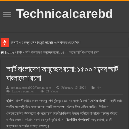
Technicalcarebd
ঢালাই এর জন্য কোন সিমেন্ট ভালো? এক ক্লিকে জেনে নিন!
বসুন্ধরা সিমেন্ট এর দাম ২০২৫
Home
/
বিশ্ব
/
স্মার্ট বাংলাদেশ অনুচ্ছেদ রচনা: ১৫০০ শব্দের স্মার্ট বাংলাদেশ রচনা
স্ক্যান সিমেন্ট এর দাম ২০২৫
স্মার্ট বাংলাদেশ অনুচ্ছেদ রচনা: ১৫০০ শব্দের স্মার্ট
হোলসিম সিমেন্ট দাম ২০২৫
বাংলাদেশ রচনা
সুপারক্রিট সিমেন্ট দাম ২০২৫
sohansumona000@gmail.com
February 13, 2024
বিশ্ব
জুডিশিয়াল ম্যাজিস্ট্রেট কি? জুডিশিয়াল ম্যাজিস্ট্রেট এর সুযোগ সুবিধা
Leave a comment
21 Views
ওয়ালটন মোবাইল কিস্তিতে কেনার নিয়ম ২০২৫
ভূমিকা
: বাঙ্গালী জাতির জনক বঙ্গবন্ধু শেখ মুজিবুর রহমানের স্বপ্ন ছিলো “
সোনার বাংলা
“। স্বাধীনতার
পর দীর্ঘ পথ পাড়ি দিয়ে আজ আমরা “
ওয়ালটন টিভি কিস্তিতে কেনার নিয়ম ২০২৫
স্মার্ট বাংলাদেশ
” গঠনের দিকে এগিয়ে যাচ্ছি। ডিজিটাল
টেকনোলোজির উদ্ভাবনের পথ ধরে আসা চতুর্থ শিল্পবিপ্লব বিজয়ে বর্তমানে বাংলাদেশ অদম্য গতিতে
গ্রামে লাভজনক ব্যবসা ২০২৫ ও গ্রামের বাজারে ব্যবসার আইডিয়া
এগিয়ে চলছে। বর্তমান সরকারের প্রতিশ্রুতি ছিলো “
ডিজিটাল বাংলাদেশ
” গড়ে তোলা, তারই
জেনে নিন, বর্তমানে মোবাইল ঘড়ি দাম কত ২০২৫
বাস্তবায়ন অনেকটা সম্পন্ন হয়েছে।