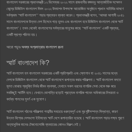
বাংলাদেশ সরকারের প্রধানমন্ত্রী ১২ ডিসেম্বর ২০২২ সালে রাজধানীর বঙ্গবন্ধু আন্তর্জাতিক সম্মেলন
কেন্দ্রে ডিজিটাল বাংলাদেশ দিবস ২০২২ উদযাপন উপলক্ষে আয়োজিত অনুষ্ঠানে প্রধান অতিথির ভাষণে
সর্বপ্রথম ‘স্মার্ট বাংলাদেশ’’ গড়ার প্রত্যয়ন ব্যক্ত করেন। প্রধানমন্ত্রী বলেন, ‘আমরা আগামী ২০৪১
সালে বাংলাদেশকে উন্নত দেশ হিসেবে গড়ে তুলব এবং বাংলাদেশ হবে ডিজিটাল বাংলাদেশ থেকে স্মার্ট
বাংলাদেশ’। তখন থেকেই বাংলাদেশের সর্বস্তরের মানুষের কাছে ‘স্মার্ট বাংলাদেশ’ একটি প্রত্যয়,
একটি স্বপ্নে পরিণত হয়।
আরো পড়ুনঃ
অদম্য অগ্রযাত্রায় বাংলাদেশ রচনা
স্মার্ট বাংলাদেশ কি?
স্মার্ট বাংলাদেশ হল বাংলাদেশ সরকারের একটি প্রতিশ্রুতি এবং স্লোগান যা ২০৪১ সালের মধ্যে
দেশকে ডিজিটাল বাংলাদেশ থেকে স্মার্ট বাংলাদেশে রূপান্তর করার পরিকল্পনা। স্মার্ট বাংলাদেশ বলতে
মূলত বোঝায় প্রযুক্তি নির্ভর জীবন ব্যবস্থা, যেখানে সকল ধরনের নাগরিক সেবা থেকে শুরু করে
সবকিছুই স্মার্টলি হবে। যেখানে ভোগান্তি ছাড়াই প্রত্যেক নাগরিক পাবেন অধিকারের নিশ্চয়তা ও
কর্তব্য পালনের সুবর্ণ এক সুযোগ।
স্মার্ট বাংলাদেশ গঠনের পরিকল্পনা শতাব্দীর সবচেয়ে গুরুত্বপূর্ণ এবং দূর দৃষ্টিসম্পন্ন সিদ্ধান্ত, কারণ
উন্নত বিশ্বের দেশগুলো ইতিমধ্যে স্মার্ট দেশে রূপান্তরিত হয়েছে। স্মার্ট বাংলাদেশ গড়ার লক্ষ্য পূরণে
অত্যাধুনিক মানের টেকনোলোজি ব্যবহারের কোনও বিকল্প নেই।