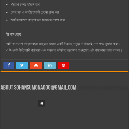
পরিবেশ রক্ষায় ভূমিকা রাখা
দেশপ্রেম ও জাতীয়তাবাদী চেতনা বৃদ্ধি করা
স্মার্ট বাংলাদেশ বাস্তবায়নে সরকারের পাশে থাকা
উপসংহার
স্মার্ট বাংলাদেশ বাস্তবায়নের মাধ্যমে আমরা একটি উন্নত, সমৃদ্ধ ও টেকসই দেশ গড়ে তুলতে পারব।
এটি একটি দীর্ঘমেয়াদী প্রক্রিয়া এবং সকলের সম্মিলিত প্রচেষ্টার মাধ্যমেই এটি বাস্তবায়ন করা সম্ভব।
About
sohansumona000@gmail.com