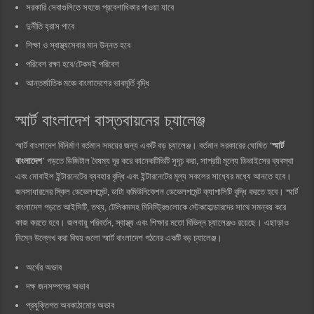
সরকারি সেবাগুলিতে সহজে প্রবেশাধিকার পাওয়া যাবে
দুর্নীতি হ্রাস পাবে
শিক্ষা ও স্বাস্থ্যসেবার মান উন্নত হবে
পরিবেশ রক্ষা হবে/টেকসই পরিবেশ
আন্তর্জাতিক মঞ্চে বাংলাদেশের ভাবমূর্তি বৃদ্ধি
স্মার্ট বাংলাদেশ বাস্তবায়নের চ্যালেঞ্জ
স্মার্ট বাংলাদেশ বিনির্মাণ বর্তমান সময়ের জন্য একটি বড় চ্যালেঞ্জ। বর্তমান সরকারের ঘোষিত ‘
স্মার্ট
বাংলাদেশ
’ গড়তে ডিজিটাল বৈষম্য দূর করে কানেকটিভিটি সুদৃঢ় করা, সাশ্রয়ী মূল্যে ডিভাইসের ব্যবস্থা
এবং মোবাইল ইন্টারনেটের ব্যবহার বৃদ্ধি এবং ইন্টারনেটের মূল্য সকলের সাধ্যের মধ্যে আনতে হবে।
জনসাধারনের স্কিল ডেভেলপমেন্ট, ডাটা কমিউনিকেশন ডেভেলপমেন্ট ক্যাপাসিটি বৃদ্ধি করতে হবে। স্মার্ট
বাংলাদেশ গড়তে আইসিটি, তথ্য, টেলিকমসহ মিনিস্ট্রিগুলোকে স্টেকহোল্ডারদের সাথে সমন্বয় করে
কাজ করতে হবে। জলবায়ু পরিবর্তন, স্বাস্থ্য এবং শিক্ষার মতো বিভিন্ন চ্যালেঞ্জও রয়েছে। এছাড়াও
নিম্নে উল্লেখ করা বিষয় গুলো স্মার্ট বাংলাদেশ গঠনের একটি বড়
চ্যালেঞ্জ।
অর্থের অভাব
দক্ষ জনসম্পদের অভাব
প্রযুক্তিগত অবকাঠামোর অভাব