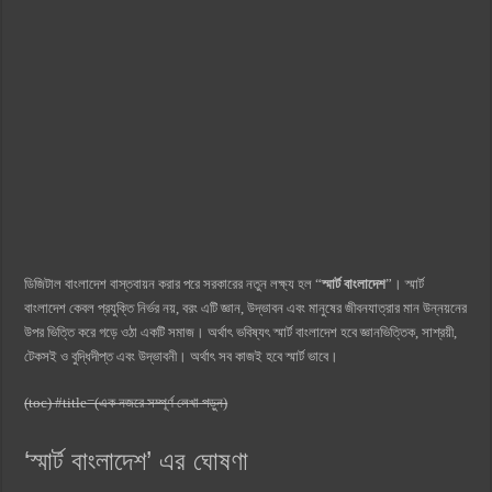
ডিজিটাল বাংলাদেশ বাস্তবায়ন করার পরে সরকারের নতুন লক্ষ্য হল “
স্মার্ট বাংলাদেশ
”। স্মার্ট
বাংলাদেশ কেবল প্রযুক্তি নির্ভর নয়, বরং এটি জ্ঞান, উদ্ভাবন এবং মানুষের জীবনযাত্রার মান উন্নয়নের
উপর ভিত্তি করে গড়ে ওঠা একটি সমাজ। অর্থাৎ ভবিষ্যৎ স্মার্ট বাংলাদেশ হবে জ্ঞানভিত্তিক, সাশ্রয়ী,
টেকসই ও বুদ্ধিদীপ্ত এবং উদ্ভাবনী। অর্থাৎ সব কাজই হবে স্মার্ট ভাবে।
(toc) #title=(এক নজরে সম্পূর্ণ লেখা পড়ুন)
‘স্মার্ট বাংলাদেশ’ এর ঘোষণা