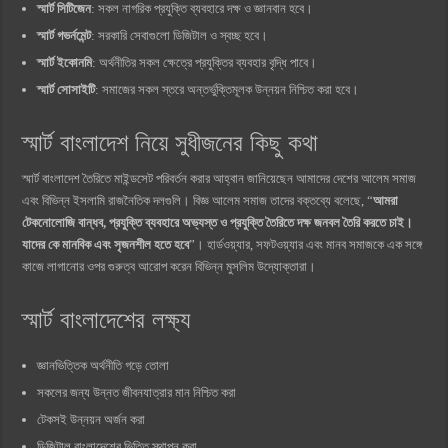
স্মার্ট সিটিজেন
: সকল নাগরিক প্রযুক্তি ব্যবহারে দক্ষ ও জ্ঞানবান হবে।
স্মার্ট গভর্নমেন্ট
: সরকারি সেবাগুলো ডিজিটাল ও স্বচ্ছ হবে।
স্মার্ট ইকোনমি
: অর্থনীতির সকল ক্ষেত্রে প্রযুক্তির ব্যবহার বৃদ্ধি পাবে।
স্মার্ট সোসাইটি
: সমাজের সকল স্তরে অন্তর্ভুক্তিমূলক উন্নয়ন নিশ্চিত করা হবে।
স্মার্ট বাংলাদেশ নিয়ে সুধীজনের কিছু কথা
স্মার্ট বাংলাদেশ তৈরিতে মাইন্ডসেট পরিবর্তন করার আহ্বান জানিয়েছেন আমাদের দেশের আলেম সমাজ
এবং বিভিন্ন ইসলামি রাজনৈতিক দলগুলি। বিজ্ঞ আলেম সমাজ তাদের বক্তব্যে বলেছে, “
আমরা
টেকনোলোজি বান্ধব, প্রযুক্তি ব্যবহারে অভ্যস্ত ও প্রযুক্তি তৈরিতে দক্ষ জনবল তৈরি করতে চাই।
যাদের কে মানবিক এবং সৃজনশীল হতে হবে
”। হার্ডওয়্যার, সফটওয়্যার এবং মানব সমাজকে এক সঙ্গে
কাজে লাগানোর ওপর গুরুত্ব আরোপ করেন বিভিন্ন মুসলিম উদ্যোক্তারা।
স্মার্ট বাংলাদেশের লক্ষ্য
জ্ঞানভিত্তিক অর্থনীতি গড়ে তোলা
সকলের জন্য উন্নত জীবনযাত্রার মান নিশ্চিত করা
টেকসই উন্নয়ন অর্জন করা
ডিজিটাল বাংলাদেশের ভিত্তি স্থাপন করা