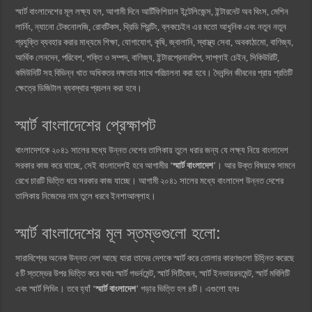
স্মার্ট বাংলাদেশের মূল লক্ষ্য হল, আগামী দিনে আর্টিফিশিয়াল ইন্টেলিজেন্স, ইন্টারনেট অব থিংস, মেশিন
লার্নিং, ন্যানো টেকনোলজি, রোবটিকস, থ্রিডি প্রিন্টিং, ব্লকচেইন এর মতো আধুনিক এবং নতুন নতুন
প্রযুক্তি ব্যবহার করার মাধ্যমে শিক্ষা, যোগাযোগ, কৃষি, জ্বালানি, স্বাস্থ্য সেবা, অবকাঠামো, বাণিজ্য,
আর্থিক লেনদেন, পরিবেশ, শক্তি ও সম্পদ, বাণিজ্য, ইন্টারপ্রেনারশিপ, সাপ্লাই চেইন, সিকিউরিটি,
কমিউনিটি সহ বিভিন্ন খাত অধিকতর দক্ষতার সাথে পরিচালনা করা হবে। দৈনন্দিন জীবনের প্রায় প্রতিটি
ক্ষেত্রে ডিজিটাল ব্যবস্থার প্রচলন করা হবে।
স্মার্ট বাংলাদেশের প্রেক্ষাপট
বাংলাদেশকে ২০৪১ সালের মধ্যে উন্নত দেশের তালিকায় তুলে ধরার জন্য যে লক্ষ্য নিয়ে বাংলাদেশ
সরকার কাজ করে যাচ্ছে, সেই বাংলাদেশই হবে আগামীর ‘
স্মার্ট বাংলাদেশ
’। আর উক্ত বিষয়কে সামনে
রেখে চারটি ভিত্তি ধরে সরকার কাজ যাচ্ছে। আগামী ২০৪১ সালের মধ্যে বাংলাদেশ উন্নত দেশের
তালিকায় নিজেদের নাম তুলে ধরবে ইনশাআল্লাহ।
স্মার্ট বাংলাদেশের মূল স্তম্ভগুলো হলো:
সারাবিশ্বের অনেক উন্নত দেশ আছে যারা তাদের দেশকে স্মার্ট করে তোলার কারণগুলো চিহ্নিত করেছে
৫টি স্তম্ভের উপর ভিত্তি করে যথাঃ স্মার্ট গভর্নমেন্ট,
স্মার্ট সিটিজেন,
স্মার্ট ইনভায়রনমেন্ট, স্মার্ট মবিলিটি
এবং
স্মার্ট লিভিং
। তবে হ্যাঁ ‘
স্মার্ট বাংলাদেশ
’ গড়ার ভিত্তি হল ৪টি। এগুলো হলঃ