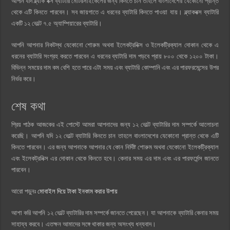
আপনি যদি ব্ল্যাক বক্স ব্যাটারি মোটরসাইকেলের জন্য কিনতে চান তাহলে বাংলাদেশের যেকোনো প্রান্ত
থেকে এটি কিনতে পারবেন। সব জায়গাতে এ ধরনের ব্যাটারি কিনতে পাওয়া যায়। ব্ল্যাকবক্স ব্যাটারি
একটি ১২ ভোল্ট ৭.৫ অ্যাম্পিয়ারের ব্যাটারি।
আপনি আপনার নিকটস্থ যেকোনো শোরুম অথবা ইলেকট্রনিক্স ও ইলেকট্রিক্যাল দোকান থেকে এ
ধরনের ব্যাটারি সংগ্রহ করতে পারবেন এ ধরনের ব্যাটারি দাম পড়বে প্রায় ৮০০ থেকে ১২০০ টাকা।
বিভিন্ন সময়ের দাম কম বেশি হতে পারে এটা সময় এবং ব্যাটারি কোম্পানি এবং এর পারফরমেন্সের উপর
নির্ভর করে।
শেষ কথা
প্রিয় পাঠক আজকের এই পোস্টে আমরা আপনাদের জন্য ১২ ভোল্ট ব্যাটারির দাম সম্পর্কে আলোচনা
করেছি। আপনি যদি ১২ ভোল্ট ব্যাটারি কিনতে চান তাহলে বাংলাদেশের যেকোনো প্রান্ত থেকে এটি
কিনতে পারবেন। এর জন্য আপনাকে আপনার যে কোন নির্দিষ্ট শোরুম অথবা যেকোনো ইলেকট্রিক্যাল
এবং ইলেকট্রনিক্স এর দোকান থেকে কিনতে হবে। কেনার সময় এর দাম এবং এর পারফর্মেন্স জানতে
পারবেন।
আরো পড়ুনঃ
মোবাইল দিয়ে টাকা ইনকাম করার উপায়
আশা করি আপনি ১২ ভোল্ট ব্যাটারির দাম সম্পর্কে জানতে পেরেছেন। যা আপনাকে ব্যাটারি কেনার সময়
সাহায্য করবে। এতক্ষন আমাদের সঙ্গে থাকার জন্য অসংখ্য ধন্যবাদ।