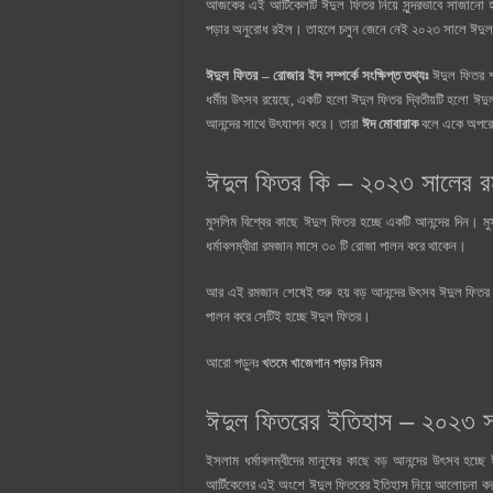
আজকের এই আর্টিকেলটি ঈদুল ফিতর নিয়ে সুন্দরভাবে সাজানো 
পড়ার অনুরোধ রইল। তাহলে চলুন জেনে নেই ২০২৩ সালে ঈদুল
ঈদুল ফিতর – রোজার ইদ সম্পর্কে সংক্ষিপ্ত তথ্যঃ
ঈদুল ফিতর শব
ধর্মীয় উৎসব রয়েছে, একটি হলো ঈদুল ফিতর দ্বিতীয়টি হলো ঈদ
আনন্দের সাথে উৎযাপন করে। তারা
ঈদ মোবারাক
বলে একে অপরের 
ঈদুল ফিতর কি – ২০২৩ সালের 
মুসলিম বিশ্বের কাছে ঈদুল ফিতর হচ্ছে একটি আনন্দের দিন।
ধর্মাবলম্বীরা রমজান মাসে ৩০ টি রোজা পালন করে থাকেন।
আর এই রমজান শেষেই শুরু হয় বড় আনন্দের উৎসব ঈদুল ফিতর।
পালন করে সেটিই হচ্ছে ঈদুল ফিতর।
আরো পড়ুনঃ
খতমে খাজেগান পড়ার নিয়ম
ঈদুল ফিতরের ইতিহাস – ২০২৩ স
ইসলাম ধর্মাবলম্বীদের মানুষের কাছে বড় আনন্দের উৎসব 
আর্টিকেলের এই অংশে ঈদুল ফিতরের ইতিহাস নিয়ে আলোচনা করব। 