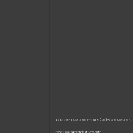
২০২৩ সালের রমজান শুরু হবে ২৪ মার্চ তারিখে এবং রমজান মাস শ
আরো পড়ুনঃ
দ্রুত চাকরি পাওয়ার উপায়