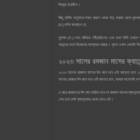
উদ্ভুত হয়েছিল।
কিছু হাদিস অনুসারে লক্ষ্য করলে বোঝা যায়, মক্কা থেকে মুহম
(র.) বর্ণনা করেছেন যে,
মুহম্মদ (স.) যখন মদিনায় পৌঁছেছিলেন এবং তখন তিনি দেখতে 
আনন্দের সাথে নিজেদের আপ্যায়ন করছে। মূলত এখান থেকেই ঈদ
২০২৩ সালের রমজান মাসের ক্যাল
২০২৩ সালের রমজান মাসের ঈদ কবে হবে এটা জানতে হলে ১
সালের রোজার ঈদ কবে হবে এটা জানতে চান, আবার অনেকেই গুগলে
এ বছর রমজানের ঈদ কত তারিখে হবে তা রমজান মাসের ক্যালেন্
শেষ হবে সেটা ক্যালেন্ডার থেকে দেখে নেই।