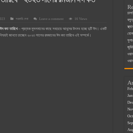
তারিখে – ২০২৩ সালের রমজান ঈদ কত
Re
 ম্যাজিস্ট্রেট এর সুযোগ সুবিধা
ঢালা
2023
সরকারি সেবা
Leave a comment
16 Views
বসুন
়ম ২০২৫
স্ক্
ঈদ কত তারিখে
– প্রত্যক মুসলমানের কাছে সবচেয়ে আনন্দের উৎসব হচ্ছে দুটি ঈদ। একটি
০২৫
হোলস
িশ্চয়ই জানতে চাচ্ছেন ২০২৩ সালের রমজানের ঈদ কত তারিখে এই সম্পর্কে।
সুপা
র বাজারে ব্যবসার আইডিয়া
জুডি
 কত ২০২৫
ওয়া
ওয়া
Ar
Feb
Jan
De
No
Oct
Sep
Au