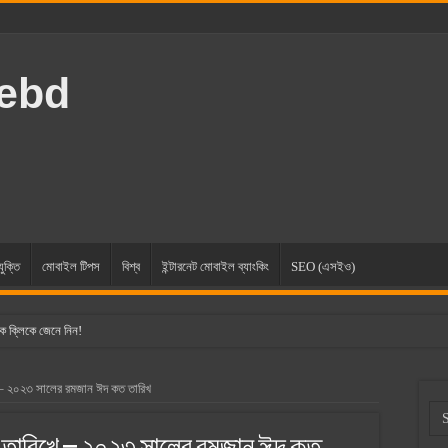
rebd
যুক্তি
মোবাইল টিপস
বিশ্ব
ইন্টারনেট মোবাইল ব্যাংকিং
SEO (এসইও)
ক ক্লিকে জেনে নিন!
– ২০২৩ সালের রমজান ঈদ কত তারিখ