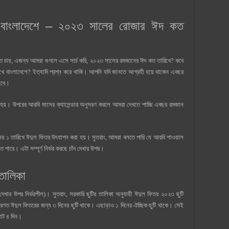
বাংলাদেশে – ২০২৩ সালের রোজার ঈদ কত
ে চায়, এজন্য আমরা গুগলে এসে সার্চ করি, ২০২৩ সালের রমজানের ঈদ কত তারিখে? কবে
 বাংলাদেশে? ইত্যাদি প্রশ্ন করে থাকি। আপনি যদি জানতে আগ্রহী হয়ে থাকেন এবছর
হবে।
া হয়। উপরের আরবি মাসের ক্যালেন্ডার অনুসরণ করলে আমরা দেখতে পাচ্ছি এবছর রমজান
র ১ তারিখে ঈদুল ফিতর উৎযাপন করা হয়। সুতরাং, আমরা বলতে পারি যে আরবি শাওয়াল
 পারে। এটা সম্পূর্ণ নির্ভর করছে চাঁদ দেখার উপর।
তালিকা
দেখার উপর নির্ভরশীল)। সুতরাং, সরকারি ছুটির তালিকা অনুযায়ী ঈদুল ফিতর ২০২৩ ছুটি
ারণত ঈদুল ফিতরের জন্য ৩ দিনের ছুটি থাকে। এছাড়াও ১ দিনের ঐচ্ছিক ছুটি থাকে। সেই
মোট ৪ দিন।