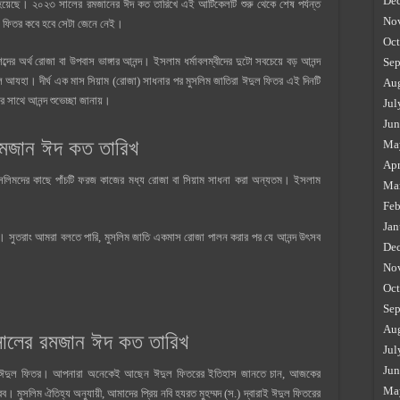
De
হয়েছে। ২০২৩ সালের রমজানের ঈদ কত তারিখে এই আর্টিকেলটি শুরু থেকে শেষ পর্যন্ত
No
 ফিতর কবে হবে সেটা জেনে নেই।
Oct
্দের অর্থ রোজা বা উপবাস ভাঙ্গার আনন্দ। ইসলাম ধর্মাবলম্বীদের দুটো সবচেয়ে বড় আনন্দ
Sep
ুল আযহা। দীর্ঘ এক মাস সিয়াম (রোজা) সাধনার পর মুসলিম জাতিরা ঈদুল ফিতর এই দিনটি
Au
সাথে আনন্দ শুভেচ্ছা জানায়।
Jul
Jun
রমজান ঈদ কত তারিখ
Ma
Apr
 মুসলিমদের কাছে পাঁচটি ফরজ কাজের মধ্য রোজা বা সিয়াম সাধনা করা অন্যতম। ইসলাম
Ma
Feb
Jan
 সুতরাং আমরা বলতে পারি, মুসলিম জাতি একমাস রোজা পালন করার পর যে আনন্দ উৎসব
De
No
Oct
Sep
Au
ালের রমজান ঈদ কত তারিখ
Jul
Jun
হচ্ছে ঈদুল ফিতর। আপনারা অনেকেই আছেন ঈদুল ফিতরের ইতিহাস জানতে চান, আজকের
Ma
মুসলিম ঐতিহ্য অনুযায়ী, আমাদের প্রিয় নবি হযরত মুহম্মদ (স.) দ্বারাই ঈদুল ফিতরের