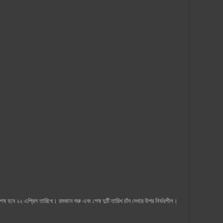
েষ হবে ২২ এপ্রিল তারিখে। রমজান শুরু এবং শেষ দুটি তারিখ চাঁদ দেখার উপর নির্ভরশীল।