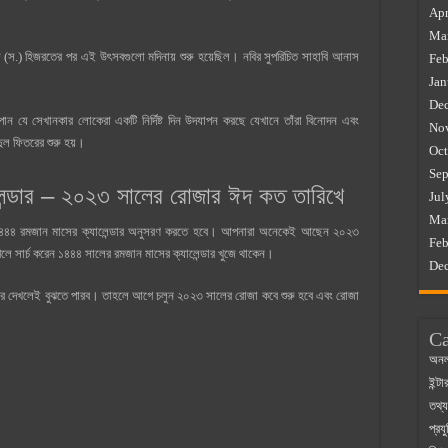
Apr
Ma
্মদ (স.) হিজরতের পর এই উৎসবগুলো মদিনায় শুরু হয়েছিল। নবির সুপরিচিত সাহাবি আনাস
Feb
Jan
De
পান যে সেখানকার লোকেরা একটি নির্দিষ্ট দিন উদযাপন করছে যেখানে তাঁরা বিনোদন এবং
No
ুল ফিতরের শুরু হয়।
Oct
Sep
েন্ডার – ২০২৩ সালের রোজার ঈদ কত তারিখে
Jul
Ma
৪৪৪ রমজান মাসের ক্যালেন্ডার অনুসরণ করতে হবে। আপনারা অনেকেই আছেন ২০২৩
Feb
 সার্চ করেন ১৪৪৪ সালের রমজান মাসের ক্যালেন্ডার খুজে থাকেন।
De
ডার দেখলেই বুঝতে পারব। তাহলে আগে চলুন ২০২৩ সালের রোজা কবে শুরু হবে এবং রোজা
Ca
অনল
ইন্ট
তথ্য
প্রযু