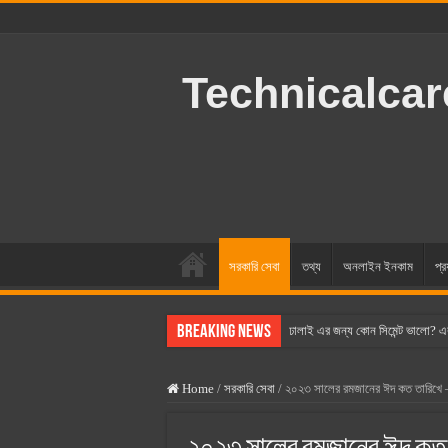
Technicalca
সরকারি সেবা
তথ্য
অনলাইন ইনকাম
প্র
Breaking News
ঢালাই এর জন্য কোন সিমেন্ট ভালো? এ
বসুন্ধরা সিমেন্ট এর দাম ২০২৫
Home
/
সরকারি সেবা
/
২০২৩ সালের রমজানের ঈদ কত তারিখে 
স্ক্যান সিমেন্ট এর দাম ২০২৫
হোলসিম সিমেন্ট দাম ২০২৫