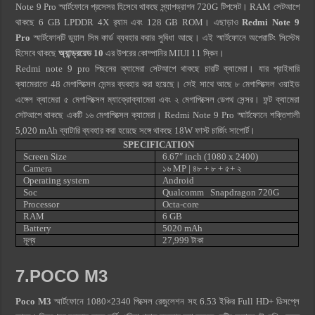
Note 9 Pro স্মার্টফোনে প্রসেসর হিসেবে থাকছে স্ন্যাপড্রাগন 720G টিপসেট। RAM সেটআপে
থাকছে 6 GB LPDDR 4X র‌্যাম এবং 128 GB ROM। এছাড়াও
Redmi Note 9
Pro
স্মার্টফোনটি ডুয়াল সিম কার্ড ব্যবহার করার সুবিধা আছে। এই স্মার্টফোনে অপেরাটিং সিস্টেম
হিসেবে থাকছে
অ্যান্ড্রয়েড 10
এর উপরের কোম্পানির MIUI 11 স্কিন।
Redmi note 9 pro পিছনের ক্যামেরা সেটআপে থাকছে চারটি ক্যামেরা। যার প্রাইমারি
ক্যামেরাতে 48 মেগাপিক্সেল সেন্সর ব্যবহার করা হয়েছে। সেই সাথে আছে ৮ মেগাপিক্সেল ওয়াইড
এঙ্গেল ক্যামেরা ৫ মেগাপিক্সেল ম্যাক্রোক্যামেরা এবং ২ মেগাপিক্সেল ডেপথ সেন্সর। ফন্ট ক্যামেরা
সেটআপে থাকছে একটি ১৬ মেগাপিক্সেল ক্যামেরা। Redmi Note 9 Pro স্মার্টফোনে শক্তিশালী
5,020 mAh ব্যাটারি ব্যবহার করা হয়েছে সঙ্গে থাকছে 18W ফাস্ট চার্জিং সাপোর্ট।
SPECIFICATION
Screen Size
6.67″ inch (1080 x 2400)
Camera
১৬ MP | ৪৮
+ ৮ + ৫+ ২
Operating system
Android
Soc
Qualcomm Snapdragon 720G
Processor
Octa-core
RAM
6 GB
Battery
5020 mAh
মূল্য
27,999 টাকা
7.POCO M3
Poco M3
স্মার্টফোনে 1080×2340 পিক্সেল রেজুলেশন সহ 6.53 ইঞ্চির Full HD+ ডিসপ্লে