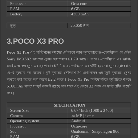
Processor
Octa-core
RAM
6 GB
Battery
4500 mAh
মূল্য
25,650 টাকা
3.POCO X3 PRO
Poco X3 Pro
এই স্মার্টফোনের ক্যামেরা সেটআপে ব্যাক ক্যামেরাতে ৪৮-মেগাপিক্সেল এর মেইন
Sony IMX582 ক্যামেরা সেন্সর অ্যাপারচার f/1.79 আছে। সাথে ৮-মেগাপিক্সেল এর আল্ট্রা-
ওয়াইড আঙ্গেল লেন্স এর অ্যাপারচার f/2.2 ও ২-মেগাপিক্সেল এর দুইটি ক্যামেরা সেন্সর ম্যাক্রো ও
ডেপথ ব্যবহার করা হয়েছে। ফন্ট ক্যামেরা সেটআপে 20-মেগাপিক্সেল এর ফ্রন্ট ক্যামেরা সেন্সর
ব্যবহার করা হয়েছে অ্যাপারচার f/2.2 আছে। Poco X3 Pro স্মার্টফোনটিতে ব্যাটারিতে থাকছে
5160mAh ক্ষমতা সম্পূর্ণ ব্যাটারি রয়েছে আর সাথে এই ফোনে 33 ওয়াট এর ফাস্ট চার্জিং সাপোর্ট
করে।
SPECIFICATION
Screen Size
6.67″ inch (1080 x 2400)
Camera
২০ MP |
৪৮+ ৮
Operating system
Android
Processor
Octa-core
Soc
Qualcomm Snapdragon 860
RAM
6 GB