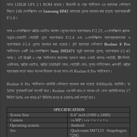
সাথে 128GB UFS 2.1 ROM রয়েছে। রিয়েলমি 8 প্রো স্মার্টফোন এর ক্যামেরা সেটআপে
পিছনে 108 মেগাপিক্সেল এর
Samsung HM2
ক্যামেরা সেন্সর ব্যবহার করা হয়েছে অ্যাপারচারটি
F/1.8।
সঙ্গে ৮-মেগাপিক্সেল আল্ট্রা-ওয়াইড আঙ্গেল লেন্সের সাথে অ্যাপারচার F/2.25, ২-মেগাপিক্সেল ব্ল্যাক-
অ্যান্ড-হোয়াইট পোর্ট্রেট লেন্স অ্যাপারচার F/2.4 এবং ২-মেগাপিক্সেল ম্যাক্রোক্যামেরা ও
অ্যাপারচার f/2.4 সেন্সর ব্যবহার করা হয়েছে। ফন্ট ক্যামেরা সেটআপে
Realme 8 Pro
স্মার্টফোনে একটি 16-মেগাপিক্সেল
Sony IMX471
ফ্রন্ট ক্যামেরা সেন্সর, অ্যাপারচার f/2.45
আছে। এই রিয়েল্মি ৮ প্রো স্মার্টফোনে ক্যামেরা অ্যাপে আছে এআই কালার পোর্ট্রেট, টিল্ট-শিফট,
এচডিআর, আল্ট্রা ওয়াইড, আল্ট্রা 108MP মোড, পোর্ট্রেট মোড, সুপার নাইটস্কেপ, এক্সপার্ট, আল্ট্রা
ম্যাক্রোর মতো আরও অনেক ফিচারস পাওয়া যাবে এই Realme 8 Pro স্মার্টফোনে।
Realme 8 Pro স্মার্টফোনে ব্যাটারি সেটআপে ব্যবহার করা হয়েছে 4500mAh ব্যাটারি। যা
50W সুপারডার্ট চার্জ সাপোর্ট করে। Realme এর দাবি করে যে তাদের এই ফোন ব্যাটারি মাত্র 17
মিনিটে 50% এবং মাত্র 47 মিনিটের মধ্যে 0-100% চার্জ সম্পূর্ণ হবে।
SPECIFICATION
Screen Size
6.4″ inch (1080 x 2400)
Camera
১৬ MP | ১০৮
+ ৮ + ২ + ২
Operating system
Android
Soc
Qualcomm SM7125 Snapdragon
720G