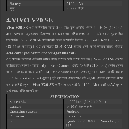
Battery
5160 mAh
মূল্য
25,000 টাকা
4.VIVO V20 SE
Vivo V20 SE
এই স্মার্টফোনে আছে 6.44 ইঞ্চি ফুল এইচডি প্লাস full-HD+ (1080×2,
400 pixels) অ্যামেলেড ডিসপ্লে, যার অ্যাসপেক্ট রেশিও হচ্ছে 20:9। এই ফোন ডুয়াল-সিম
সাপোর্টেড। Vivo V20 SE স্মার্টফোনটি চলবে অপেরাটিং সিস্টেম Android 10-এর Funtouch
OS 11এর সাহায্যে। এই ফোনটিতে 8GB RAM রয়েছে সেই সাথে স্মার্টফোনটিতে থাকছে
octa-core Qualcomm Snapdragon 665 SoC
।
এই ফোনের ক্যামেরা সেটআপ আমার কাছে অনেক বেশি ভালো লেগেছে। Vivo V20 SE ফোনে
ক্যামেরাতে সেটআপে আছে Triple Rear Camera একটি 48MP (f/1.8 lens) মেইন সেন্সর
আছে। এছাড়াও আছে একটি ৮MP f/2.2 wide-angle lens সেন্সর ও আরও একটি ২MP
f/2.4 lens bokeh effect সেন্সর। ফন্ট ক্যামেরা সেটআপে একটি ৩২MP সেলফি ক্যামেরা সাথে
রয়েছে f/2.0 লেন্স।
Vivo V20 SE
স্মার্টফোন এর ব্যাটারি 4100mAh। যেটি ৩৩W ফ্ল্যাশ
চার্জ ফাস্ট চার্জিং সাপোর্ট করে।
SPECIFICATION
Screen Size
6.44″ inch (1080 x 2400)
Camera
৩২ MP | ৪৮
+ ৮ + ২
Operating system
Android
Processor
Octa-core
Soc
Qualcomm SDM665 Snapdragon
665