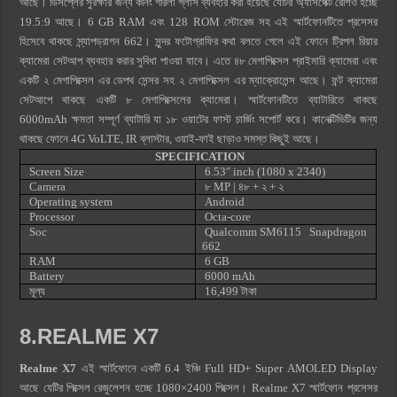
আছে। ডিসপ্লের সুরক্ষার জন্য কর্নিং গরিলা গ্লাস ব্যবহার করা হয়েছে যেটির অ্যাসপেক্ট রেশিও হচ্ছে
19.5:9 আছে। 6 GB RAM এবং 128 ROM স্টোরেজ সহ এই স্মার্টফোনটিতে প্রসেসর
হিসেবে থাকছে স্ন্যাপড্রাগন 662। সুন্দর ফটোগ্রাফির কথা বলতে গেলে এই ফোনে ট্রিপল রিয়ার
ক্যামেরা সেটআপ ব্যবহার করার সুবিধা পাওয়া যাবে। এতে ৪৮ মেগাপিক্সেল প্রাইমারি ক্যামেরা এবং
একটি ২ মেগাপিক্সেল এর ডেপথ সেন্সর সহ ২ মেগাপিক্সেল এর ম্যাক্রোলেন্স আছে। ফন্ট ক্যামেরা
সেটআপে থাকছে একটি ৮ মেগাপিক্সেলের ক্যামেরা। স্মার্টফোনটিতে ব্যাটারিতে থাকছে
6000mAh ক্ষমতা সম্পূর্ণ ব্যাটারি যা ১৮ ওয়াটের ফাস্ট চার্জিং সপোর্ট করে। কানেক্টিভিটির জন্য
থাকছে ফোনে 4G VoLTE, IR ব্লাস্টার, ওয়াই-ফাই ছাড়াও সমস্ত কিছুই আছে।
SPECIFICATION
Screen Size
6.53″ inch (1080 x 2340)
Camera
৮ MP | ৪৮
+ ২ + ২
Operating system
Android
Processor
Octa-core
Soc
Qualcomm SM6115 Snapdragon
662
RAM
6 GB
Battery
6000 mAh
মূল্য
16,499 টাকা
8.REALME X7
Realme X7
এই স্মার্টফোনে একটি 6.4 ইঞ্চি Full HD+ Super AMOLED Display
আছে যেটির পিক্সেল রেজুলেশন হচ্ছে 1080×2400 পিক্সেল। Realme X7 স্মার্টফোন প্রসেসর