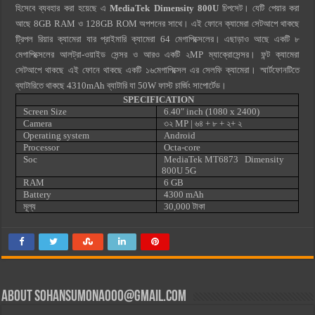
হিসেবে ব্যবহার করা হয়েছে এ
MediaTek Dimensity 800U
চিপসেট। যেটি পেয়ার করা
আছে 8GB RAM ও 128GB ROM অপশনের সাথে। এই ফোনে ক্যামেরা সেটআপে থাকছে
ট্রিপল রিয়ার ক্যামেরা যার প্রাইমারি ক্যামেরা 64 মেগাপিক্সেলের। এছাড়াও আছে একটি ৮
মেগাপিক্সেলের আলট্রা-ওয়াইড সেন্সর ও আরও একটি ২MP ম্যাক্রোসেন্সর। ফন্ট ক্যামেরা
সেটআপে থাকছে এই ফোনে থাকছে একটি ১৬মেগাপিক্সেল এর সেলফি ক্যামেরা। স্মার্টফোনটিতে
ব্যাটারিতে থাকছে 4310mAh ব্যাটারি যা 50W ফাস্ট চার্জিং সাপোর্টেড।
SPECIFICATION
Screen Size
6.40″ inch (1080 x 2400)
Camera
৩২ MP | ৬৪
+ ৮ + ২+ ২
Operating system
Android
Processor
Octa-core
Soc
MediaTek MT6873 Dimensity
800U 5G
RAM
6 GB
Battery
4300 mAh
মূল্য
30,000 টাকা
About
sohansumona000@gmail.com