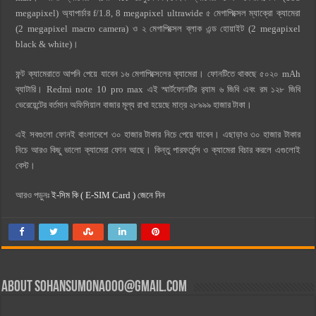
megapixel) অ্যাপার্চার f/1.8, 8 megapixel ultrawide ৫ মেগাপিক্সেল ম্যাক্রো ক্যামেরা
(2 megapixel macro camera) ও ২ মেগাপিক্সেল ব্লাক এন্ড হোয়াইট (2 megapixel
black & white)।
ফন্ট ক্যামেরাতে আপনি পেয়ে যাবেন ১৬ মেগাপিক্সেলের ক্যামেরা। ফোনটিতে থাকছে ৫০২০ mAh
ব্যাটারি। Redmi note 10 pro max এই স্মার্টফোনটির র‍্যাম ৬ জিবি এবং রম ১২৮ জিবি
ভেরেয়েন্টের বর্তমান অফিসিয়াল বাজার মূল্য রাখা হয়েছে মাত্র ২৮৯৯৯ হাজার টাকা।
এই সবগুলো ফোনই বাংলাদেশে ৩০ হাজার টাকার নিচে পেয়ে যাবেন। এছাড়াও ৩০ হাজার টাকার
নিচে আরও কিছু ভালো ক্যামেরা ফোন আছে। কিন্তু পারফর্মেন্স ও ক্যামেরা বিচার করলে এগুলোই
বেস্ট।
আরও পড়ুনঃ
ই-সিম কি ( E-SIM Card ) জেনে নিন
About
sohansumona000@gmail.com