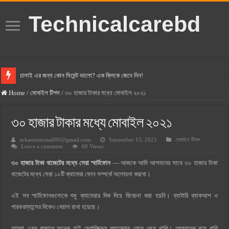
Technicalcarebd
ঢালাই এর জন্য কোন সিমেন্ট ভালো? এক ক্লিকে জেনে নিন!
বসুন্ধরা সিমেন্ট এর দাম ২০২৫
Home
/
মোবাইল টিপস
/
৩০ হাজার টাকার মধ্যে মোবাইল ২০২১
স্ক্যান সিমেন্ট এর দাম ২০২৫
৩০ হাজার টাকার মধ্যে মোবাইল ২০২১
হোলসিম সিমেন্ট দাম ২০২৫
sohansumona000@gmail.com
September 15, 2021
মোবাইল টিপস
সুপারক্রিট সিমেন্ট দাম ২০২৫
Leave a comment
68 Views
জুডিশিয়াল ম্যাজিস্ট্রেট কি? জুডিশিয়াল ম্যাজিস্ট্রেট এর সুযোগ সুবিধা
৩০ হাজার টাকা বাজেটের মধ্যে সেরা স্মার্টফোন
— আজকে আমি আপনাদের সাথে ৩০ হাজার টাকা
ওয়ালটন মোবাইল কিস্তিতে কেনার নিয়ম ২০২৫
বাজেটের মধ্যে সেরা ১০টি ক্যামেরা ফোন সম্পর্কে অলোচনা করবো।
ওয়ালটন টিভি কিস্তিতে কেনার নিয়ম ২০২৫
এই সব স্মার্টফোনগুলোকে শুধু ক্যামেরার দিক দিয়ে বিবেচনা করা হয়নি। ব্যাটারি ব্যাকআপ ও
গ্রামে লাভজনক ব্যবসা ২০২৫ ও গ্রামের বাজারে ব্যবসার আইডিয়া
পারফরম্যান্সের দিকেও খেয়াল রাখা হয়েছে।
জেনে নিন, বর্তমানে মোবাইল ঘড়ি দাম কত ২০২৫
আমরা এখন বাজারে অনেক হাই মেগাপিক্সেল ক্যামেরার ফোন দেখে থাকি। আপনাদের বলে রাখি