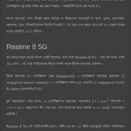
মেগাপিক্সেল শুধু ছবির সাইজ বড় করতে পারছে। কোয়ালিটি ভালো করা যাচ্ছে না।
ভালো ক্যামেরা ফোন সিলেক্ট করার ক্ষেত্রে যে বিষয়গুলো গুরুত্বপূর্ণ তা হলো সেন্সর, অ্যাপার্চার,
প্রসেসর, লেন্স, স্টাবলাইজেসন সিস্টেম ইত্যাদি। তো চলুন এক নজরে দেখে নেই ৩০ হাজার টাকার
মধ্যে মোবাইল ২০২১ গুলিকে।
Realme 8 5G
কম দামের মধ্যে অনেক ভালো একটি ক্যামেরা ফোন হলো Realme 8 5G। আর এটা হলো একটা
5G ফোন। এই সেরা স্মার্টফোনের পিছনে আপনি পাবেন ট্রিপল ক্যামেরা সেটআপ।
রিয়ার ক্যামেরা ৪৮ মেগাপিক্সেল (48 megapixel), ২ মেগাপিক্সেল ম্যাক্রো ক্যামেরা (2
megapixel macro camera) ও ২ মেগাপিক্সেল ব্লাক এন্ড হোয়াইট (2 megapixel black
& white) অ্যাপার্চার f/1.8।
ফন্ট ক্যামেরাতে পেয়ে যাবেন ১৬ মেগাপিক্সেলের ক্যামেরা, অ্যাপার্চার 2.1। ৬.৫০” ডিসপ্লে ও
১০৮০×২৪০০ রেজুলেশন, দীর্ঘ সময় ধরে ফোন চালানোর জন্য থাকছে ৫০০০ mAh পাওয়ারফুল
ব্যাটারি।
Realme 8 5G এই স্মার্টফোনটির র‍্যাম ৮ জিবি এবং রম ১২৮ জিবি ভেরেয়েন্টের বর্তমান অফিসিয়াল