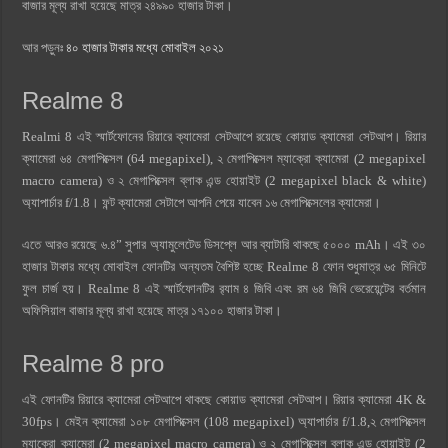
বাজার মূল্য রাখা হয়েছে মাত্র ২৪৯৯০ হাজার টাকা।
আর পড়ুনঃ
৪০ হাজার টাকার মধ্যে মোবাইল ২০২১
Realme 8
Realmi 8 এই স্মার্টফোনের রিয়ারে ক্যামেরা সেটআপে রয়েছে কোয়াড ক্যামেরা সেটআপ। রিয়ার
ক্যামেরা ৬৪ মেগাপিক্সেল (64 megapixel), ২ মেগাপিক্সেল ম্যাক্রো ক্যামেরা (2 megapixel
macro camera) ও ২ মেগাপিক্সেল ব্লাক এন্ড হোয়াইট (2 megapixel black & white)
অ্যাপার্চার f/1.8। ফন্ট ক্যামেরা সেটাপে আপনি পেয়ে যাবেন ১৬ মেগাপিক্সেলের ক্যামেরা।
এতে আরও রয়েছে ৬.৪” সুপার অ্যামুলেটেড ডিসপ্লে আর ব্যাটারি থাকছে ৫০০০ mAh। এই ৩০
হাজার টাকার মধ্যে মোবাইল ফোনটির অন্যতম বৈশিষ্ট হচ্ছে Realme 8 ফোন শুধুমাত্র ৬৫ মিনিটে
ফুল চার্জ হয়। Realme 8 এই স্মার্টফোনটির র‍্যাম ৪ জিবি এবং রম ৬৪ জিবি ভেরেয়েন্টের বর্তমান
অফিসিয়াল বাজার মূল্য রাখা হয়েছে মাত্র ১৭১০০ হাজার টাকা।
Realme 8 pro
এই ফোনটির রিয়ারে ক্যামেরা সেটআপে থাকছে কোয়াড ক্যামেরা সেটআপ। রিয়ার ক্যামেরা 4K &
30fps। মেইন ক্যামেরা ১০৮ মেগাপিক্সেল (108 megapixel) অ্যাপার্চার f/1.8,২ মেগাপিক্সেল
ম্যাক্রো ক্যামেরা (2 megapixel macro camera) ও ২ মেগাপিক্সেল ব্লাক এন্ড হোয়াইট (2