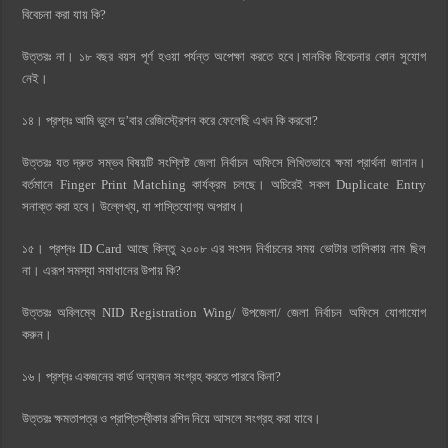
বিবেচনা করা যায় কি?
উত্তরঃ না। ১৮ বছর বয়স পূর্ণ হওয়া পর্যন্ত অপেক্ষা করতে হবে।মানবিক বিবেচনার কোন সুযোগ
নেই।
১৪। প্রশ্নঃ আমি ভুলে দু’বার রেজিস্ট্রেশন করে ফেলেছি এখন কি করবো?
উত্তরঃ যত দ্রুত সম্ভব বিষয়টি সংশ্লিষ্ট জেলা নির্বাচন অফিসে লিখিতভাবে ক্ষমা প্রার্থনা জানান।
বর্তমানে Finger Print Matching কার্যক্রম চলছে। অচিরেই সকল Duplicate Entry
সনাক্ত করা হবে। উল্লেখ্য, যা শাস্তিযোগ্য অপরাধ।
১৫। প্রশ্নঃ ID Card আছে কিন্তু ২০০৮ এর সংসদ নির্বাচনের সময় ভোটার তালিকায় নাম ছিল
না। এরূপ সমস্যা সমাধানের উপায় কি?
উত্তরঃ অবিলম্বে NID Registration Wing/ উপজেলা/ জেলা নির্বাচন অফিসে যোগাযোগ
করুন।
১৬। প্রশ্নঃ একজনের কার্ড অন্যজন সংগ্রহ করতে পারবে কিনা?
উত্তরঃ ক্ষমতাপত্র ও প্রাপ্তিস্বীকার রশিদ নিয়ে আসলে সংগ্রহ করা যাবে।