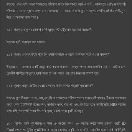
উত্তরঃ এসএসসি অথবা সমমানের পরীক্ষার সনদে উল্লেখিত বয়স ও নাম। ভবিষ্যতে ৫ম/৮ম সমাপনী
পরীক্ষার সনদ ও গ্রহণযোগ্য হবে।লেখাপড়া না জানা থাকলে জন্ম সনদ,পাসপোর্ট,ড্রাইভিং লাইসেন্স
দিয়ে ও আবেদন করা যাবে।
১০। প্রশ্নঃ আঙ্গুলের ছাপ দিয়ে কি ডুপ্লিকেট এন্ট্রি সনাক্ত করা সম্ভব?
উত্তরঃ হ্যাঁ, সনাক্ত করা সম্ভব।
১১। প্রশ্নঃ এক ব্যক্তির পক্ষে কি একাধিক নামে ও বয়সে একাধিক কার্ড পাওয়া সম্ভব?
উত্তরঃ না। একজন একটি মাত্র কার্ড করতে পারবেন। তথ্য গোপন করে একাধিক স্থানে ভোটার হলে
কেন্দ্রীয় সার্ভারে আঙুলের ছাপ দ্বারা তা ধরা পড়বে এবং তার বিরুদ্ধে মামলা হবে।
১২। প্রশ্নঃ নতুন ভোটার হওয়ার ক্ষেত্রে কি কি কাগজ পত্রাদি প্রয়োজন?
উত্তরঃ জন্ম নিবন্ধন সনদ, এস,এস,সি বা সমমানের পরীক্ষা পাসের সনদ (যদি থাকে), ঠিকানা প্রমানের
জন্য কোন ইউটিলিটি বিলের কপি, নাগরিক সনদ, বাবা-মা এবং বিবাহিত হলে স্বামী/স্ত্রীর NID কার্ডের
ফটোকপি, পাসপোর্ট, ড্রাইভিং লাইসেন্স, TIN নম্বর (যদি থাকে)।
১৩। প্রশ্নঃ আমি খুব দরিদ্র ও বয়স ১৮ বছরের কম। ১৮ বছরের উপরে বয়স দেখিয়ে একটি ID
Card পেলে গার্মেন্টেস ফ্যাক্টরিতে বা অন্য কোথাও চাকুরী পেতে পারি। মানবিক কারণে এই পরিস্থিতি