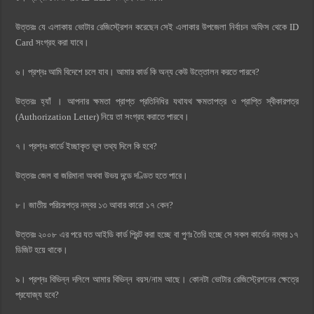
উত্তরঃ যে এলাকায় ভোটার রেজিস্ট্রেশন করেছেন সেই এলাকার উপজেলা নির্বাচন অফিস থেকে ID
Card সংগ্রহ করা যাবে।
৬। প্রশ্নঃ আমি বিদেশে চলে যাব। আমার কার্ড কি অন্য কেউ উত্তোলন করতে পারবে?
উত্তরঃ হ্যাঁ । আপনার ক্ষমতা প্রাপ্ত প্রতিনিধির যথাযথ ক্ষমতাপত্র ও প্রাপ্তি স্বীকারপত্র
(Authorization Letter) নিয়ে তা সংগ্রহ করাতে পারবে।
৭। প্রশ্নঃ কার্ডে ইচ্ছাকৃত ভুল তথ্য দিলে কি হবে?
উত্তরঃ জেল বা জরিমানা অথবা উভয় দন্ডে দণ্ডিত হতে পারে।
৮। জাতীয় পরিচয়পত্র নম্বর ১৩ আবার কারো ১৭ কেন?
উত্তরঃ ২০০৮ এর পরে যত আইডি কার্ড প্রিন্ট করা হচ্ছে বা পুণঃ তৈরি হচ্ছে সে সকল কার্ডের নম্বর ১৭
ডিজিট হয়ে থাকে।
৯। প্রশ্নঃ বিভিন্ন দলিলে আমার বিভিন্ন বয়স/নাম আছে। কোনটা ভোটার রেজিস্ট্রেশনের ক্ষেত্রে
প্রযোজ্য হবে?