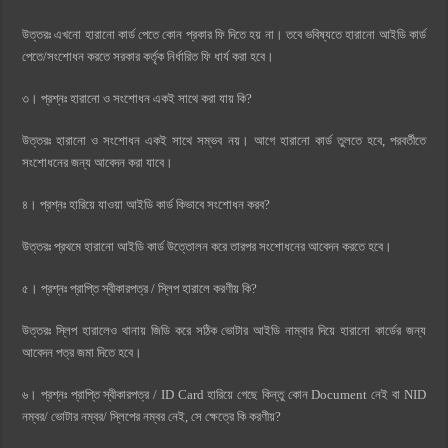
উত্তরঃ এখনো হারানো কার্ড পেতে কোন প্রকার ফি দিতে হয় না। তবে ভবিষ্যতে হারানো আইডি কার্ড
পেতে/সংশোধন করতে সরকার কর্তৃক নির্ধারিত ফি ধার্য করা হবে।
৩। প্রশ্নঃ হারানো ও সংশোধন একই সাথে করা যায় কি?
উত্তরঃ হারানো ও সংশোধন একই সাথে সম্ভব নয়। আগে হারানো কার্ড তুলতে হবে, পরবর্তীতে
সংশোধনের জন্য আবেদন করা যাবে।
৪। প্রশ্নঃ হারিয়ে যাওয়া আইডি কার্ড কিভাবে সংশোধন করব?
উত্তরঃ প্রথমে হারানো আইডি কার্ড উত্তোলন করে তারপর সংশোধনের আবেদন করতে হবে।
৫। প্রশ্নঃ প্রাপ্তি স্বীকারপত্র / স্লিপ হারালে করণীয় কি?
উত্তরঃ স্লিপ হারালেও থানায় জিডি করে সঠিক ভোটার আইডি নাম্বার দিয়ে হারানো কার্ডের জন্য
আবেদন পত্র জমা দিতে হবে।
৬। প্রশ্নঃ প্রাপ্তি স্বীকারপত্র / ID Card হারিয়ে গেছে কিন্তু কোন Document নেই বা NID
নম্বর/ ভোটার নম্বর/ স্লিপের নম্বর নেই, সে ক্ষেত্রে কি করণীয়?