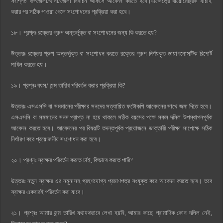
সংশ্লিষ্ট উপজেলা/থানা/জেলা নির্বাচন অফিসে আবেদন করতে হবে।এক্ষেত্রে বায়োমেট্রিক যাচাই
করার পর সঠিক পাওয়া গেলে সংশোধনের প্রক্রিয়া করা হবে।
১৮। প্রশ্নঃ রক্তের গ্রুপ অন্তর্ভূক্ত বা সংশোধনের জন্য কি করতে হয়?
উত্তরঃ রক্তের গ্রুপ অন্তর্ভুক্ত বা সংশোধন করতে রক্তের গ্রুপ নির্ণয়কৃত ডায়াগনোসটিক রিপোর্ট
দাখিল করতে হয়।
১৯। প্রশ্নঃ বয়স/ জন্ম তারিখ পরিবর্তন করার প্রক্রিয়া কি?
উত্তরঃ এসএসসি বা সমমানের পরীক্ষার সনদের সত্যায়িত ফটোকপি আবেদনের সাথে জমা দিতে হবে।
এসএসসি বা সমমানের সনদ প্রাপ্ত না হয়ে থাকলে সঠিক বয়সের পক্ষে সকল দলিল উপস্থাপনপূর্বক
আবেদন করতে হবে। আবেদনের পর বিষয়টি তদন্তপূর্বক প্রয়োজনে ডাক্তারী পরীক্ষা সাপেক্ষে সঠিক
নির্ধারণ করে প্রয়োজনীয় সংশোধন করা হবে।
২০। প্রশ্নঃ স্বাক্ষর পরিবর্তন করতে চাই, কিভাবে করতে পারি?
উত্তরঃ নতুন স্বাক্ষর এর নমুনাসহ গ্রহণযোগ্য প্রমাণপত্র সংযুক্ত করে আবেদন করতে হবে। তবে
স্বাক্ষর একবারই পরিবর্তন করা যাবে।
২১। প্রশ্নঃ আমার জন্ম তারিখ যথাযথভাবে লেখা হয়নি, আমার কাছে প্রামাণিক কোন দলিল নেই,