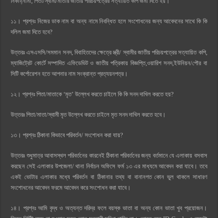
নিকাহ্‌নামা, পিতা/স্বামী/মাতার জাতীয় পরিচয়পত্রের সত্যায়িত কপি জমা দিতে হয়।
১১। প্রশ্নঃ নিজের ডাক নাম বা অন্য নামে নিবন্ধিত হলে সংশোধনের জন্য আবেদনের সাথে কি কি
দলিল জমা দিতে হবে?
উত্তরঃ এসএসসি/সমমান সনদ, বিবাহিতদের ক্ষেত্রে স্ত্রী/ স্বামীর জাতীয় পরিচয়পত্রের সত্যায়িত কপি,
ম্যাজিট্রেট কোর্টে সম্পাদিত এফিডেভিট ও জাতীয় পত্রিকায় বিজ্ঞপ্তি,ওয়ারিশ সনদ,ইউনিয়ন/পৌর বা
সিটি কর্পোরেশন হতে আপনার নাম সংক্রান্ত প্রত্যয়নপত্র।
১২। প্রশ্নঃ পিতা/মাতাকে ‘মৃত’ উল্লেখ করতে চাইলে কি কি সনদ দাখিল করতে হয়?
উত্তরঃ পিতা/মাতা/স্বামী মৃত উল্লেখ করতে চাইলে মৃত সনদ দাখিল করতে হবে।
১৩। প্রশ্নঃ ঠিকানা কিভাবে পরিবর্তন/ সংশোধন করা যায়?
উত্তরঃ শুধুমাত্র আবাসস্থল পরিবর্তনের কারনেই ঠিকানা পরিবর্তনের জন্য বর্তমানে যে এলাকায় বসবাস
করছেন সেই এলাকার উপজেলা/ থানা নির্বাচন অফিসে ফর্ম ১৩ এর মাধ্যমে আবেদন করা যাবে। তবে
একই ভোটার এলাকার মধ্যে পরিবর্তন বা ঠিকানার তথ্য বা বানানগত কোন ভুল থাকলে সাধারণ
সংশোধনের আবেদন ফরমে আবেদন করে সংশোধন করা যাবে।
১৪। প্রশ্নঃ আমি বৃদ্ধ ও অত্যন্ত দরিদ্র ফলে বয়স্ক ভাতা বা অন্য কোন ভাতা খুব প্রয়োজন।