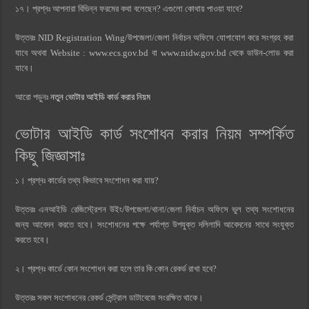
১৭। প্রশ্নঃ আপনারা বিভিন্ন ফরমের কথা বলেছেন? এগুলো কোথায় পাওয়া যাবে?
উত্তরঃ NID Registration Wing/উপজেলা/জেলা নির্বাচন অফিসে যোগাযোগ করে সংগ্রহ করা
যাবে অথবা Website : www.ecs.gov.bd বা www.nidw.gov.bd থেকে ডাউন-লোড করা
যাবে।
আরো পড়ুনঃ
নতুন ভোটার আইডি কার্ড করার নিয়ম
ভোটার আইডি কার্ড সংশোধন করার নিয়ম সম্পর্কিত
কিছু জিজ্ঞাসাঃ
১। প্রশ্নঃ কার্ডের তথ্য কিভাবে সংশোধন করা যায়?
উত্তরঃ এনআইডি রেজিস্ট্রেশন উইং/উপজেলা/থানা/জেলা নির্বাচন অফিসে ভুল তথ্য সংশোধনের
জন্য আবেদন করতে হবে। সংশোধনের পক্ষে পর্যাপ্ত উপযুক্ত দলিলাদি আবেদনের সাথে সংযুক্ত
করতে হবে।
২। প্রশ্নঃ কার্ডে কোন সংশোধন করা হলে তার কি কোন রেকর্ড রাখা হবে?
উত্তরঃ সকল সংশোধনের রেকর্ড সেন্ট্রাল ডাটাবেজে সংরক্ষিত থাকে।