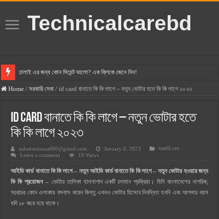
Technicalcarebd
ঢালাই এর জন্য কোন সিমেন্ট ভালো? এক ক্লিকে জেনে নিন!
বসুন্ধরা সিমেন্ট এর দাম ২০২৫
Home
/
সরকারি সেবা
/
id card বানাতে কি কি লাগে – নতুন ভোটার হতে কি কি লাগে ২০২৩
স্ক্যান সিমেন্ট এর দাম ২০২৫
id card বানাতে কি কি লাগে – নতুন ভোটার হতে
হোলসিম সিমেন্ট দাম ২০২৫
কি কি লাগে ২০২৩
সুপারক্রিট সিমেন্ট দাম ২০২৫
sohansumona000@gmail.com
January 6, 2023
সরকারি সেবা
জুডিশিয়াল ম্যাজিস্ট্রেট কি? জুডিশিয়াল ম্যাজিস্ট্রেট এর সুযোগ সুবিধা
Leave a comment
19 Views
ওয়ালটন মোবাইল কিস্তিতে কেনার নিয়ম ২০২৫
আইডি কার্ড বানাতে কি কি লাগে – নতুন আইডি কার্ড বানাতে কি কি লাগে – নতুন ভোটার হওয়ার জন্য
কি কি প্রয়োজন –
ওয়ালটন টিভি কিস্তিতে কেনার নিয়ম ২০২৫
ভোটার তালিকা হালনাগাদ একটি চলমান প্রক্রিয়া। যিনি বাংলাদেশের নাগরিক,
সচরাচর কোন এলাকায় বসবাস করেন কিন্তু এখনও ভোটার হিসেবে নিবন্ধিত হননি এবং আপনার বয়স
গ্রামে লাভজনক ব্যবসা ২০২৫ ও গ্রামের বাজারে ব্যবসার আইডিয়া
যদি ১৮ বছর হয়ে থাকে।
জেনে নিন, বর্তমানে মোবাইল ঘড়ি দাম কত ২০২৫