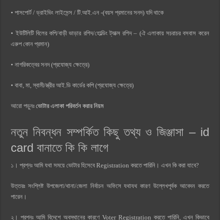
• পাসপোর্ট / ড্রাইভিং লাইসেন্স / টি.আই.এন -(বয়স প্রমানের সনদ) যদি থাকে
• ইউটিলিটি বিলের কপি/বাড়ী ভাড়ার রশিদ/হোল্ডিং ট্যাক্স রশিদ – (ঐ এলাকায় সচরাচর বসবাস করেন
এরুপ কোন প্রমান)
• নাগরিকত্বের সনদ (প্রযোজ্য ক্ষেত্রে)
• বাবা, মা, স্বামী/স্ত্রীর আই.ডি কার্ডের কপি (প্রযোজ্য ক্ষেত্রে)
আরো পড়ুনঃ
ভোটার এলাকা পরিবর্তন করার নিয়ম
নতুন নিবন্ধন সম্পর্কিত কিছু তথ্য ও জিঞ্জাসা – id
card বানাতে কি কি লাগে
১। প্রশ্নঃ আমি যথা সময়ে ভোটার হিসেবে Registration করতে পারিনি। এখন কি করা যাবে?
উত্তরঃ সংশ্লিষ্ট উপজেলা/থানা/জেলা নির্বাচন অফিসে যথাযথ কারণ উল্লেখপূর্বক আবেদন করতে
পারেন।
২। প্রশ্নঃ আমি বিদেশে অবস্থানের কারণে Voter Registration করতে পারিনি, এখন কিভাবে