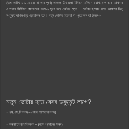
(জন্ম তারিখ ১-১-২০০৩ বা তার পূর্বে) তাহলে উপজেলা নির্বাচন অফিসে যোগাযোগ করে আপনার
এলাকার সিডিউল মোতাবেক ফরম-২ পূরণ করে ভোটার হোন । ভোটার হওয়ার সময় আপনার কিছু
সংযুক্ত কাগজপত্র প্রয়োজন হবে। নতুন ভোটার হতে যা যা প্রয়োজন তা নিন্মরুপ-
নতুন ভোটার হতে যেসব ডকুমেন্ট লাগে?
• এস.এস.সি সনদ – (বয়স প্রমানের সনদ)
• অনলাইন জন্ম নিবন্ধন – (বয়স প্রমানের সনদ)