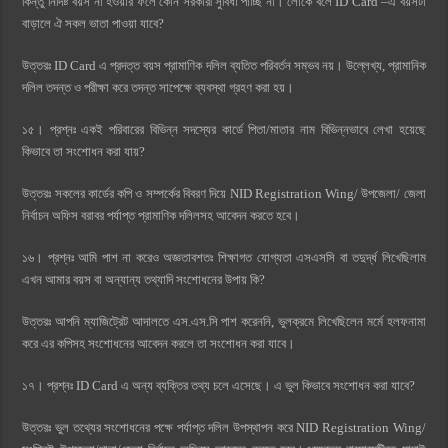
কিন্তু নির্দিষ্ট বয়স না হওয়ার ফলে কোন সরকারী সুবিধা পাচ্ছি না। লোকে বলে ID Card –এ বয়সটা
বাড়ালে ঐ সকল ভাতা পাওয়া যাবে?
উত্তরঃ ID Card এ প্রদত্ত বয়স প্রামাণিক দলিল ব্যতিত পরিবর্তন সম্ভব নয়। উল্লেখ্য, প্রামানিক
দলিল তদন্ত ও পরীক্ষা করে তদন্ত সাপেক্ষে ব্যবস্থা গ্রহণ করা হয়।
১৫। প্রশ্নঃ একই পরিবারের বিভিন্ন সদস্যের কার্ডে পিতা/মাতার নাম বিভিন্নভাবে লেখা হয়েছে
কিভাবে তা সংশোধন করা যায়?
উত্তরঃ সকলের কার্ডের কপি ও সম্পর্কের বিবরণ দিয়ে NID Registration Wing/ উপজেলা/ জেলা
নির্বাচন অফিস বরাবর পর্যাপ্ত প্রামাণিক দলিলসহ আবেদন করতে হবে।
১৬। প্রশ্নঃ আমি পাশ না করেও অজ্ঞতাবশতঃ শিক্ষাগত যোগ্যতা এসএসসি বা তদুর্দ্ধ লিখেছিলাম
এখন আমার বয়স বা অন্যান্য তথ্যাদি সংশোধনের উপায় কি?
উত্তরঃ আপনি ম্যাজিট্রেট আদালতে এস.এস.সি পাশ করেননি, ভুলক্রমে লিখেছিলেন মর্মে হলফনামা
করে এর কপিসহ সংশোধনের আবেদন করলে তা সংশোধন করা যাবে।
১৭। প্রশ্নঃ ID Card এ অন্য ব্যক্তির তথ্য চলে এসেছে। এ ভুল কিভাবে সংশোধন করা যাবে?
উত্তরঃ ভুল তথ্যের সংশোধনের পক্ষে পর্যাপ্ত দলিল উপস্থাপন করে NID Registration Wing/