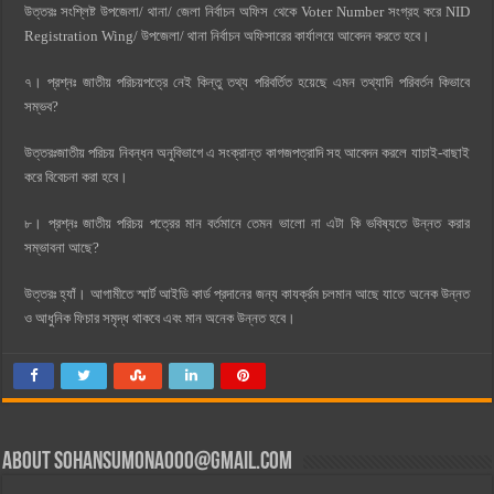
উত্তরঃ সংশ্লিষ্ট উপজেলা/ থানা/ জেলা নির্বাচন অফিস থেকে Voter Number সংগ্রহ করে NID
Registration Wing/ উপজেলা/ থানা নির্বাচন অফিসারের কার্যালয়ে আবেদন করতে হবে।
৭। প্রশ্নঃ জাতীয় পরিচয়পত্রে নেই কিন্তু তথ্য পরিবর্তিত হয়েছে এমন তথ্যাদি পরিবর্তন কিভাবে
সম্ভব?
উত্তরঃজাতীয় পরিচয় নিবন্ধন অনুবিভাগে এ সংক্রান্ত কাগজপত্রাদি সহ আবেদন করলে যাচাই-বাছাই
করে বিবেচনা করা হবে।
৮। প্রশ্নঃ জাতীয় পরিচয় পত্রের মান বর্তমানে তেমন ভালো না এটা কি ভবিষ্যতে উন্নত করার
সম্ভাবনা আছে?
উত্তরঃ হ্যাঁ। আগামীতে স্মার্ট আইডি কার্ড প্রদানের জন্য কাযর্ক্রম চলমান আছে যাতে অনেক উন্নত
ও আধুনিক ফিচার সমৃদ্ধ থাকবে এবং মান অনেক উন্নত হবে।
About
sohansumona000@gmail.com