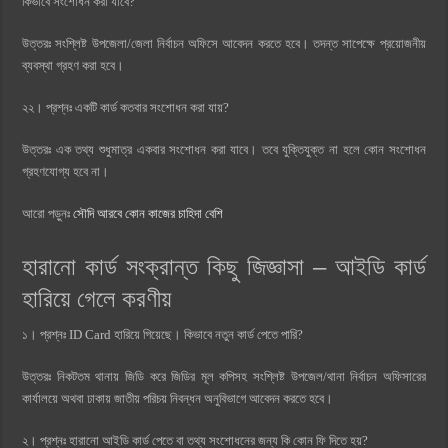
কিভাবে সংশোধন করা যাবে?
উত্তরঃ সংশ্লিষ্ট উপজেলা/জেলা নির্বাচন অফিসে আবেদন করতে হবে। তদন্ত সাপেক্ষে প্রয়োজনীয়
ব্যবস্থা গ্রহণ করা হবে।
২২। প্রশ্নঃ একটি কার্ড কতবার সংশোধন করা যায়?
উত্তরঃ এক তথ্য শুধুমাত্র একবার সংশোধন করা যাবে। তবে যুক্তিযুক্ত না হলে কোন সংশোধন
গ্রহণযোগ্য হবে না।
আরো পড়ুনঃ
সৌদি আরবে কোন কাজের চাহিদা বেশি
হারানো কার্ড সংক্রান্ত কিছু জিজ্ঞাসা – আইডি কার্ড
হারিয়ে গেলে করণীয়
১। প্রশ্নঃ ID Card হারিয়ে গিয়েছে। কিভাবে নতুন কার্ড পেতে পারি?
উত্তরঃ নিকটতম থানায় জিডি করে জিডির মূল কপিসহ সংশ্লিষ্ট উপজেল/থানা নির্বাচন অফিসারের
কার্যালয়ে অথবা ঢাকায় জাতীয় পরিচয় নিবন্ধন অনুবিভাগে আবেদন করতে হবে।
২। প্রশ্নঃ হারানো আইডি কার্ড পেতে বা তথ্য সংশোধনের জন্য কি কোন ফি দিতে হয়?