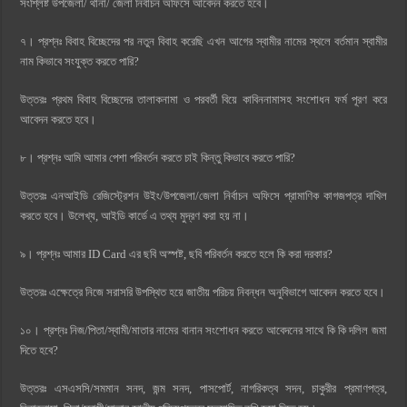
সংশ্লিষ্ট উপজেলা/ থানা/ জেলা নির্বাচন অফিসে আবেদন করতে হবে।
৭। প্রশ্নঃ বিবাহ বিচ্ছেদের পর নতুন বিবাহ করেছি এখন আগের স্বামীর নামের স্থলে বর্তমান স্বামীর
নাম কিভাবে সংযুক্ত করতে পারি?
উত্তরঃ প্রথম বিবাহ বিচ্ছেদের তালাকনামা ও পরবর্তী বিয়ে কাবিননামাসহ সংশোধন ফর্ম পূরণ করে
আবেদন করতে হবে।
৮। প্রশ্নঃ আমি আমার পেশা পরিবর্তন করতে চাই কিন্তু কিভাবে করতে পারি?
উত্তরঃ এনআইডি রেজিস্ট্রেশন উইং/উপজেলা/জেলা নির্বাচন অফিসে প্রামাণিক কাগজপত্র দাখিল
করতে হবে। উলেখ্য, আইডি কার্ডে এ তথ্য মুদ্রণ করা হয় না।
৯। প্রশ্নঃ আমার ID Card এর ছবি অস্পষ্ট, ছবি পরিবর্তন করতে হলে কি করা দরকার?
উত্তরঃ এক্ষেত্রে নিজে সরাসরি উপস্থিত হয়ে জাতীয় পরিচয় নিবন্ধন অনুবিভাগে আবেদন করতে হবে।
১০। প্রশ্নঃ নিজ/পিতা/স্বামী/মাতার নামের বানান সংশোধন করতে আবেদনের সাথে কি কি দলিল জমা
দিতে হবে?
উত্তরঃ এসএসসি/সমমান সনদ, জন্ম সনদ, পাসপোর্ট, নাগরিকত্ব সদন, চাকুরীর প্রমাণপত্র,