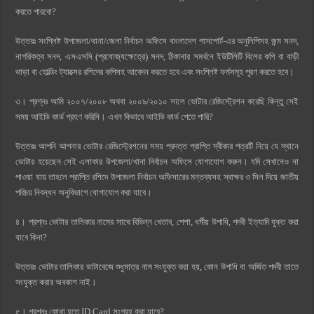
করতে পারবো?
উত্তরঃ সংশ্লিষ্ট উপজেলা/থানা/জেলা নির্বাচন অফিসে বাংলাদেশ পাসপোর্ট-এর অনুলিপিসহ জন্ম সনদ,
নাগরিকত্ব সনদ, এসএসসি (প্রযোজ্যক্ষেত্রে) সনদ, ঠিকানার সমর্থনে ইউটিলিটি বিলের কপি বা বাড়ী
ভাড়া বা হোল্ডিং ট্যাক্সের রশিদের কপিসহ আবেদন করতে হবে এবং সংশ্লিষ্ট ফর্মসমূহ পূরণ করতে হবে।
৩। প্রশ্নঃ আমি ২০০৭/২০০৮ অথবা ২০০৯/২০১০ সালে ভোটার রেজিস্ট্রেশন করেছি কিন্তু সেই
সময় আইডি কার্ড গ্রহণ করিনি। এখন কিভাবে আইডি কার্ড পেতে পারি?
উত্তরঃ আপনি আপনার ভোটার রেজিস্ট্রেশনের সময় প্রদত্ত প্রাপ্তি স্বীকার পত্রটি নিয়ে যে স্থানে
ভোটার হয়েছেন সেই এলাকার উপজেলা/থানা নির্বাচন অফিসে যোগাযোগ করুন। যদি সেখানেও না
পাওয়া যায় তাহলে প্রাপ্তি রশিদে উপজেলা নির্বাচন অফিসারের মন্তব্যসহ স্বাক্ষর ও সিল দিয়ে জাতীয়
পরিচয় নিবন্ধন অনুবিভাগে যোগাযোগ করা যাবে।
৪। প্রশ্নঃ ভোটার তালিকার নামের সাথে বিভিন্ন খেতাব, পেশা, ধর্মীয় উপাধি, পদবী ইত্যাদি যুক্ত করা
যাবে কিনা?
উত্তরঃ ভোটার তালিকার ডাটাবেজে শুধুমাত্র নাম সংযুক্ত করা হয়, কোন উপাধি বা অর্জিত পদবী তাতে
সংযুক্ত করার অবকাশ নাই।
৫। প্রশ্নঃ কোথা হতে ID Card সংগ্রহ করা যাবে?